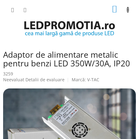
Treci
COŞ
la
conținut
DE
CUMPĂ
Adaptor de alimentare metalic
pentru benzi LED 350W/30A, IP20
3259
Evaluarea
Neevaluat
Detalii de evaluare
Marcă:
V-TAC
medie
a
produsului
este
0.0
din
5
stele.