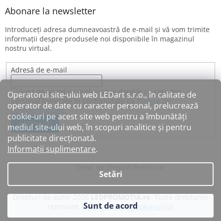
Abonare la newsletter
Introduceţi adresa dumneavoastră de e-mail şi vă vom trimite
informaţii despre produsele noi disponibile în magazinul
nostru virtual.
Adresă de e-mail
Sunt de acord cu prelucrarea datelor cu caracter
Operatorul site-ului web LEDart s.r.o., în calitate de
personal furnizate în conformitate cu
Politica de
operator de date cu caracter personal, prelucrează
confidențialitate
.
cookie-uri pe acest site web pentru a îmbunătăți
ABONARE
mediul site-ului web, în scopuri analitice și pentru
publicitate direcționată.
Informații suplimentare
.
Creat de Shoptet Premium
Setări
Drepturi de autor 2026
LEDPROMOTIA.ro
. Toate drepturile
Sunt de acord
rezervate.
Editați setările cookie-urilor