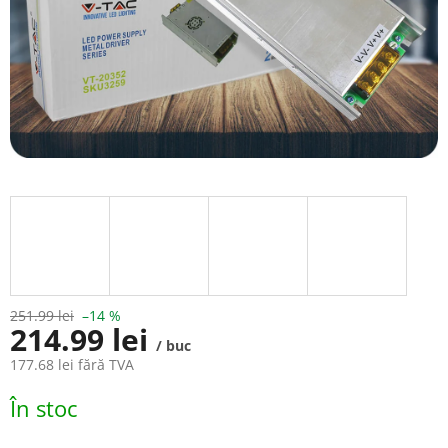
251.99 lei
–14 %
214.99 lei
/ buc
177.68 lei fără TVA
Evaluare
În stoc
preţ: