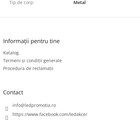
Tip de corp
:
Metal
S
u
b
s
Informații pentru tine
o
Katalog
l
Termeni și condiții generale
Procedura de reclamații
Contact
info
@
ledpromotia.ro
https://www.facebook.com/ledakce/