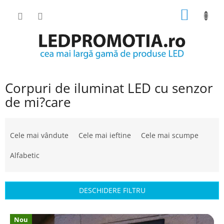
Treci
COŞ
la
conținut
DE
CUMPĂ
Corpuri de iluminat LED cu senzor
de mi?care
S
e
Cele mai vândute
Cele mai ieftine
Cele mai scumpe
l
e
Alfabetic
c
t
a
DESCHIDERE FILTRU
r
e
L
a
Nou