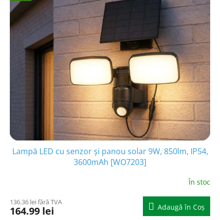
i
p
s
r
t
o
ă
d
p
u
r
s
o
u
d
l
u
u
s
i
e
Lampă LED cu senzor și panou solar 9W, 850lm, IP54,
3600mAh [WO7203]
În stoc
136.36 lei fără TVA
Adaugă în Coş
164.99 lei