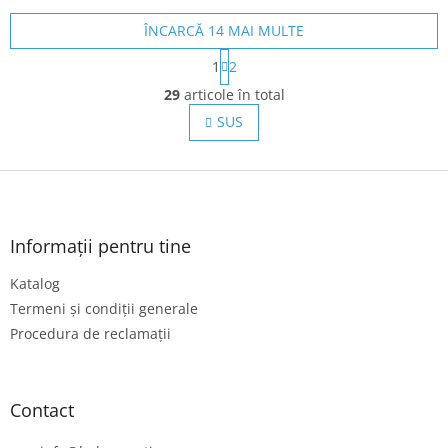
ÎNCARCĂ 14 MAI MULTE
P
1
2
a
C
g
29
articole în total
o
i
n
SUS
n
t
a
r
r
e
S
o
l
u
u
b
l
s
Informații pentru tine
l
o
i
Katalog
l
s
Termeni și condiții generale
t
ă
Procedura de reclamații
r
i
l
o
Contact
r