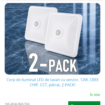
Corp de iluminat LED de tavan cu senzor, 12W, CREE
CHIP, CCT, pătrat, 2-PACK!
În stoc
165.28 lei fără TVA