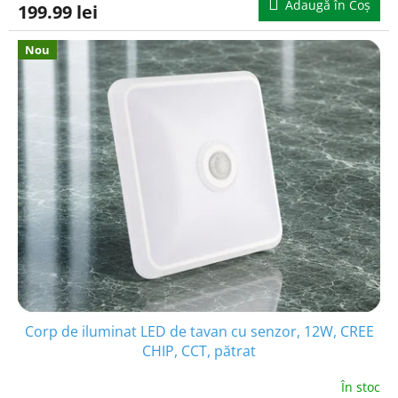
Adaugă în Coş
199.99 lei
Nou
Corp de iluminat LED de tavan cu senzor, 12W, CREE
CHIP, CCT, pătrat
În stoc