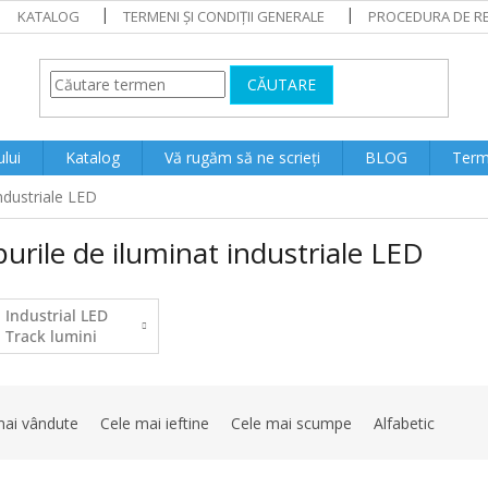
KATALOG
TERMENI ȘI CONDIȚII GENERALE
PROCEDURA DE RE
CĂUTARE
lui
Katalog
Vă rugăm să ne scrieți
BLOG
Terme
industriale LED
urile de iluminat industriale LED
Industrial LED
Track lumini
industriale
mai vândute
Cele mai ieftine
Cele mai scumpe
Alfabetic