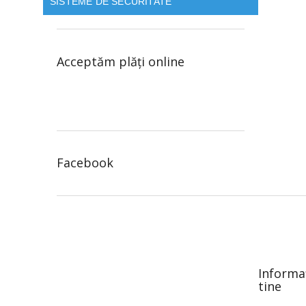
SISTEME DE SECURITATE
Acceptăm plăţi online
Facebook
S
u
b
s
o
Informa
l
tine