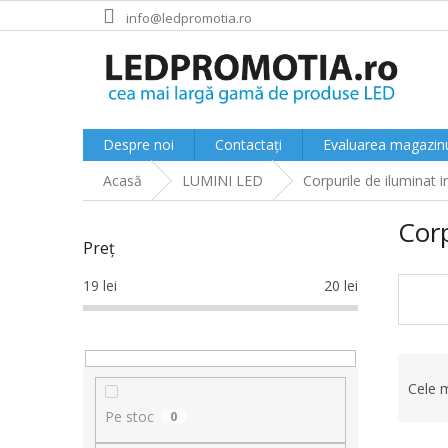
Treci
info@ledpromotia.ro
la
conținut
Despre noi
Contactați
Evaluarea magazinu
Acasă
LUMINI LED
Corpurile de iluminat 
B
Corp
a
Preţ
r
ă
19
lei
20
lei
l
a
t
S
e
e
r
Cele 
l
a
Pe stoc
0
e
l