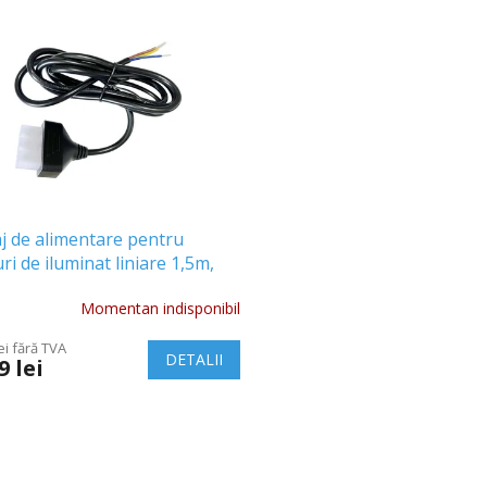
j de alimentare pentru
ri de iluminat liniare 1,5m,
75mm², negru
Momentan indisponibil
ei fără TVA
DETALII
9 lei
C
o
n
t