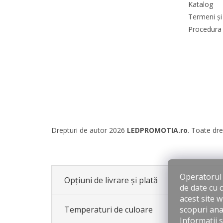
Katalog
Termeni și 
Procedura 
Drepturi de autor 2026
LEDPROMOTIA.ro
. Toate dre
Operatorul s
Opțiuni de livrare și plată
de date cu 
acest site 
scopuri anal
Temperaturi de culoare
Informații 