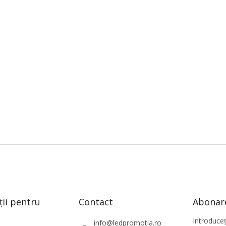
ții pentru
Contact
Abonare
Introduce
info
@
ledpromotia.ro