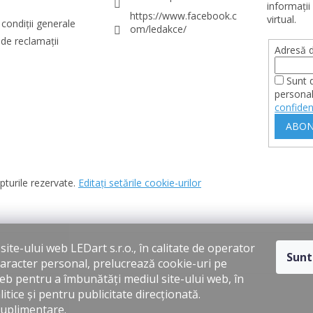
informaţii
https://www.facebook.c
virtual.
condiții generale
om/ledakce/
de reclamații
Adresă d
Sunt 
personal
confiden
ABON
pturile rezervate.
Editați setările cookie-urilor
ite-ului web LEDart s.r.o., în calitate de operator
Sunt
caracter personal, prelucrează cookie-uri pe
web pentru a îmbunătăți mediul site-ului web, în
itice și pentru publicitate direcționată.
suplimentare
.