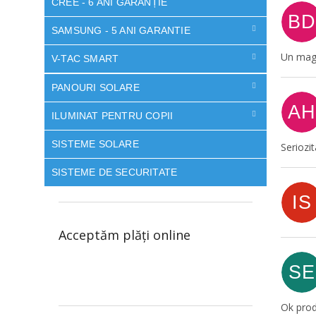
CREE - 6 ANI GARANȚIE
BD
SAMSUNG - 5 ANI GARANTIE
Un maga
V-TAC SMART
PANOURI SOLARE
AH
ILUMINAT PENTRU COPII
SISTEME SOLARE
Seriozi
SISTEME DE SECURITATE
IS
Acceptăm plăţi online
SE
Ok prod