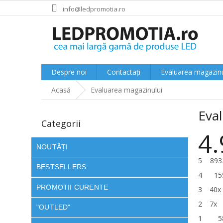
Treci
info@ledpromotia.ro
la
conținut
Despre noi
Contactați
Evaluarea magazinu
Acasă
Evaluarea magazinului
B
Eva
a
Sari
Categorii
peste
r
4.
categorii
ă
l
NOUTĂȚI
a
5
893
BESTSELLERS
t
4
15
e
PROMOTII CURENTE
3
40x
r
a
2
7x
"OUTLED"
l
1
5