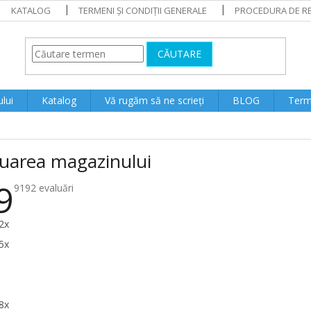
KATALOG
TERMENI ȘI CONDIȚII GENERALE
PROCEDURA DE RE
CĂUTARE
lui
Katalog
Vă rugăm să ne scrieți
BLOG
Terme
luarea magazinului
9
Evaluarea
9192 evaluări
medie
a
magazinului
2x
este
4.9
5x
din
5
stele.
8x