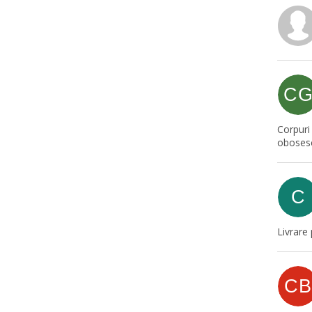
C
Corpuri
oboses
C
Livrare
CB