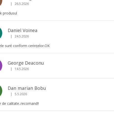
G
|
26.5.2026
Ratingul magazinului este 5 din 5 stele.
k produsul
Daniel Voinea
|
24.5.2026
Ratingul magazinului este 5 din 5 stele.
le sunt conform cerințelor.OK
George Deaconu
D
|
14.5.2026
Ratingul magazinului este 5 din 5 stele.
Dan marian Bobu
|
5.5.2026
Ratingul magazinului este 5 din 5 stele.
 de calitate..recomand!!