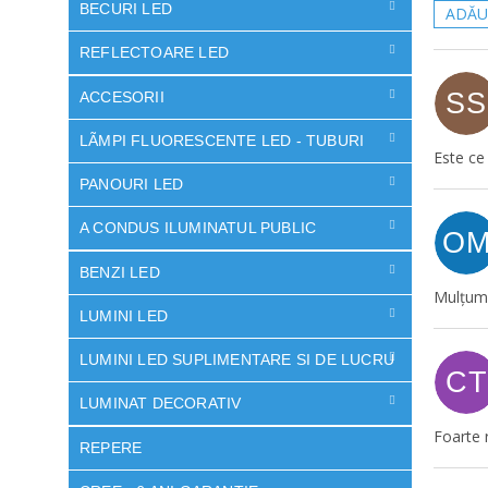
ă
BECURI LED
ADĂU
L
REFLECTOARE LED
i
s
SS
ACCESORII
t
ă
LÃMPI FLUORESCENTE LED - TUBURI
r
Este ce
e
PANOURI LED
c
e
A CONDUS ILUMINATUL PUBLIC
O
n
BENZI LED
z
Mulțum
i
LUMINI LED
i
LUMINI LED SUPLIMENTARE SI DE LUCRU
CT
LUMINAT DECORATIV
Foarte 
REPERE