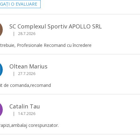
GAŢI O EVALUARE
SC Complexul Sportiv APOLLO SRL
|
28.7.2026
Ratingul magazinului este 5 din 5 stele.
 trebuie, Profesionale Recomand cu încredere
Oltean Marius
M
|
27.7.2026
Ratingul magazinului este 5 din 5 stele.
it de comanda,recomand
Catalin Tau
|
14.7.2026
Ratingul magazinului este 5 din 5 stele.
rapizi,ambalaj corespunzator.