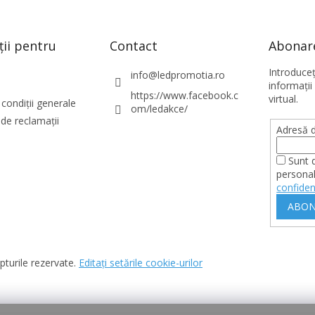
l
u
l
l
ții pentru
Contact
Abonare
i
s
Introduce
info
@
ledpromotia.ro
t
informaţii
https://www.facebook.c
ă
virtual.
condiții generale
om/ledakce/
r
de reclamații
i
Adresă d
l
o
Sunt 
r
personal
confiden
ABON
pturile rezervate.
Editați setările cookie-urilor