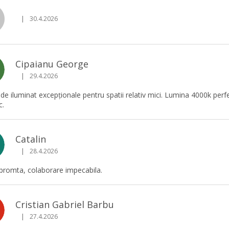
|
30.4.2026
Ratingul magazinului este 5 din 5 stele.
Cipaianu George
G
|
29.4.2026
Ratingul magazinului este 5 din 5 stele.
 de iluminat excepționale pentru spatii relativ mici. Lumina 4000k perf
c.
Catalin
|
28.4.2026
Ratingul magazinului este 5 din 5 stele.
 promta, colaborare impecabila.
Cristian Gabriel Barbu
|
27.4.2026
Ratingul magazinului este 5 din 5 stele.