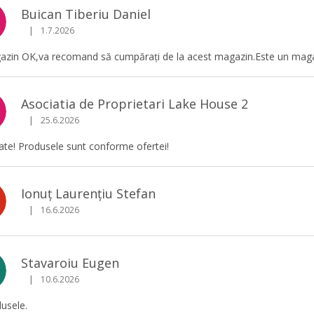
Buican Tiberiu Daniel
|
1.7.2026
Ratingul magazinului este 5 din 5 stele.
zin OK,va recomand să cumpărați de la acest magazin.Este un magazi
Asociatia de Proprietari Lake House 2
|
25.6.2026
Ratingul magazinului este 5 din 5 stele.
tate! Produsele sunt conforme ofertei!
Ionuț Laurențiu Stefan
|
16.6.2026
Ratingul magazinului este 5 din 5 stele.
Stavaroiu Eugen
|
10.6.2026
Ratingul magazinului este 5 din 5 stele.
usele.