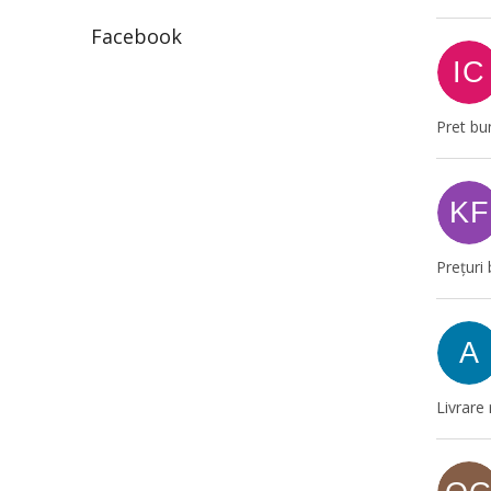
Facebook
IC
Pret bun
KF
Prețuri 
A
Livrare