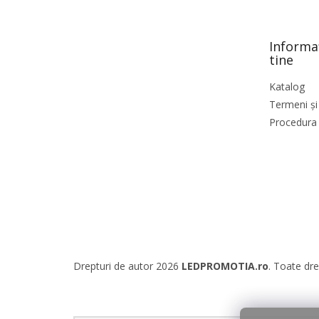
b
s
o
Informa
l
tine
Katalog
Termeni și 
Procedura 
Drepturi de autor 2026
LEDPROMOTIA.ro
. Toate dre