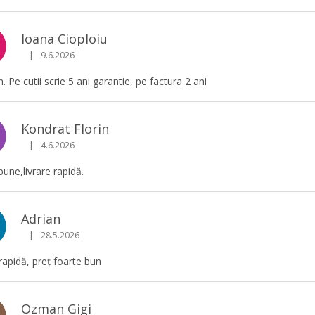
Ioana Cioploiu
|
9.6.2026
Ratingul magazinului este 5 din 5 stele.
. Pe cutii scrie 5 ani garantie, pe factura 2 ani
Kondrat Florin
|
4.6.2026
Ratingul magazinului este 5 din 5 stele.
bune,livrare rapidă.
Adrian
|
28.5.2026
Ratingul magazinului este 5 din 5 stele.
 rapidă, preț foarte bun
Ozman Gigi