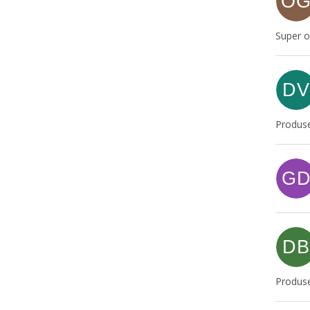
O
Super o
DV
Produse
G
DB
Produse