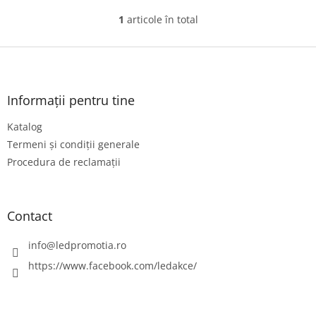
1
articole în total
C
o
n
S
t
u
r
b
o
s
Informații pentru tine
l
o
u
Katalog
l
l
l
Termeni și condiții generale
i
Procedura de reclamații
s
t
ă
r
Contact
i
l
info
@
ledpromotia.ro
o
r
https://www.facebook.com/ledakce/