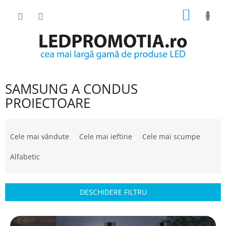
Treci
COŞ
la
conținut
DE
CUMPĂ
SAMSUNG A CONDUS
PROIECTOARE
S
e
Cele mai vândute
Cele mai ieftine
Cele mai scumpe
l
e
Alfabetic
c
t
a
DESCHIDERE FILTRU
r
e
L
a