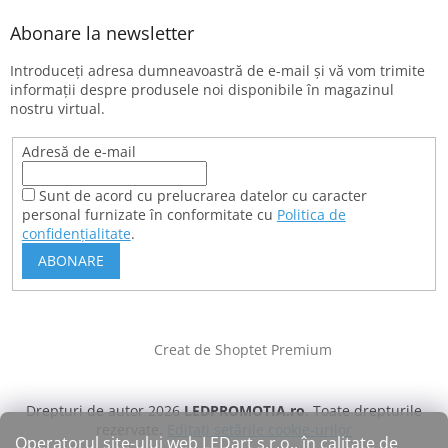
Abonare la newsletter
Introduceţi adresa dumneavoastră de e-mail şi vă vom trimite
informaţii despre produsele noi disponibile în magazinul
nostru virtual.
Adresă de e-mail
Sunt de acord cu prelucrarea datelor cu caracter
personal furnizate în conformitate cu
Politica de
confidențialitate
.
ABONARE
Creat de Shoptet Premium
Drepturi de autor 2026
LEDPROMOTIA.ro
. Toate drepturile
rezervate.
Editați setările cookie-urilor
Operatorul site-ului web LEDart s.r.o., în calitate de