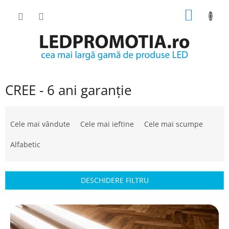
Treci
COŞ
la
conținut
DE
CUMPĂ
CREE - 6 ani garanție
S
e
Cele mai vândute
Cele mai ieftine
Cele mai scumpe
l
e
Alfabetic
c
t
a
DESCHIDERE FILTRU
r
e
L
a
i
p
s