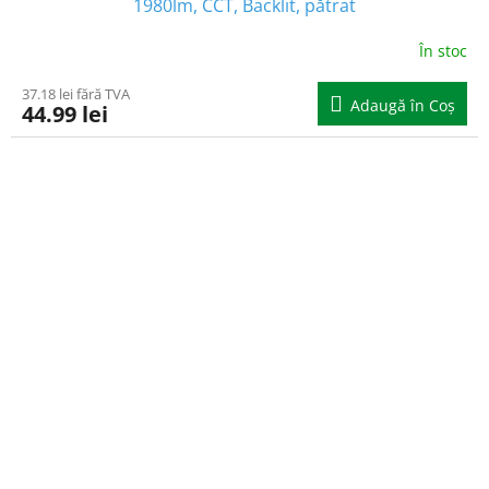
1980lm, CCT, Backlit, pătrat
În stoc
37.18 lei fără TVA
Adaugă în Coş
44.99 lei