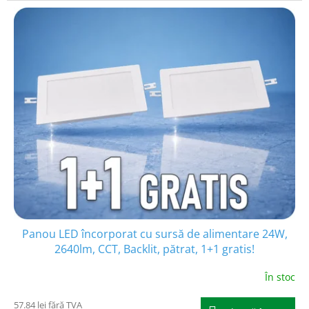
Panou LED încorporat cu sursă de alimentare 24W,
2640lm, CCT, Backlit, pătrat, 1+1 gratis!
În stoc
57.84 lei fără TVA