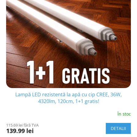
Lampă LED rezistentă la apă cu cip CREE, 36W,
4320lm, 120cm, 1+1 gratis!
În stoc
115.69 lei fără TVA
DETALII
139.99 lei