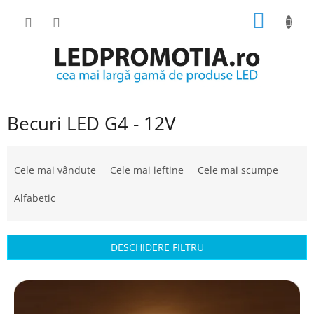
Treci
COŞ
la
conținut
DE
CUMPĂ
Becuri LED G4 - 12V
S
e
Cele mai vândute
Cele mai ieftine
Cele mai scumpe
l
e
Alfabetic
c
t
a
DESCHIDERE FILTRU
r
e
L
a
i
p
s