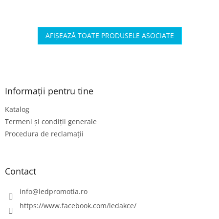
AFIŞEAZĂ TOATE PRODUSELE ASOCIATE
S
u
b
s
Informații pentru tine
o
Katalog
l
Termeni și condiții generale
Procedura de reclamații
Contact
info
@
ledpromotia.ro
https://www.facebook.com/ledakce/