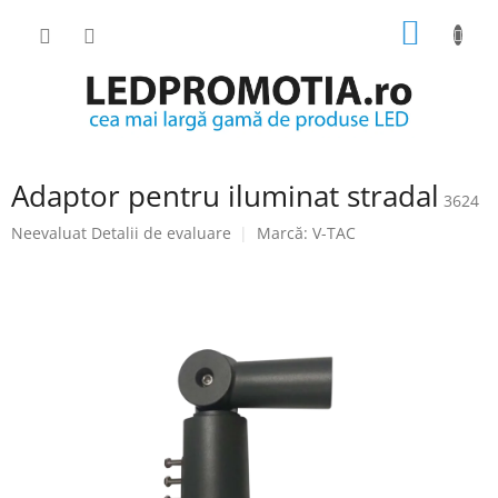
Treci
COŞ
la
conținut
DE
CUMPĂ
Adaptor pentru iluminat stradal
3624
Evaluarea
Neevaluat
Detalii de evaluare
Marcă:
V-TAC
medie
a
produsului
este
0.0
din
5
stele.