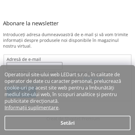
Abonare la newsletter
Introduceţi adresa dumneavoastră de e-mail şi vă vom trimite
informaţii despre produsele noi disponibile în magazinul
nostru virtual.
Adresă de e-mail
Sunt de acord cu prelucrarea datelor cu caracter
Operatorul site-ului web LEDart s.r.o., în calitate de
personal furnizate în conformitate cu
Politica de
operator de date cu caracter personal, prelucrează
confidențialitate
.
cookie-uri pe acest site web pentru a îmbunătăți
ABONARE
mediul site-ului web, în scopuri analitice și pentru
publicitate direcționată.
Informații suplimentare
.
Creat de Shoptet Premium
Setări