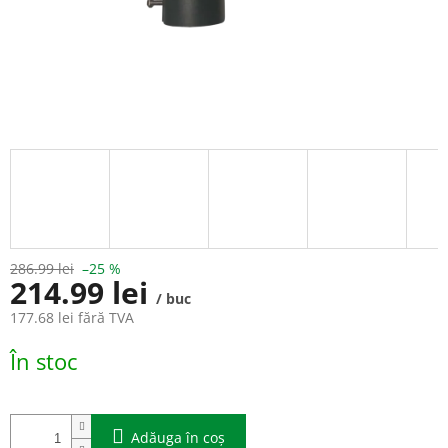
286.99 lei
–25 %
214.99 lei
/ buc
177.68 lei fără TVA
Evaluare
În stoc
preţ:
Adăuga în coş