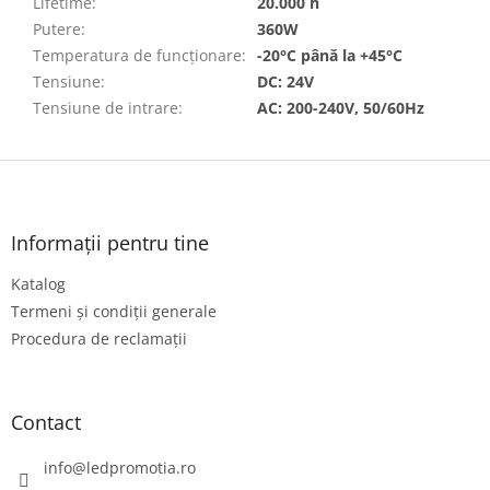
Lifetime
:
20.000 h
Putere
:
360W
Temperatura de funcționare
:
-20°C până la +45°C
Tensiune
:
DC: 24V
Tensiune de intrare
:
AC: 200-240V, 50/60Hz
S
u
b
s
Informații pentru tine
o
Katalog
l
Termeni și condiții generale
Procedura de reclamații
Contact
info
@
ledpromotia.ro