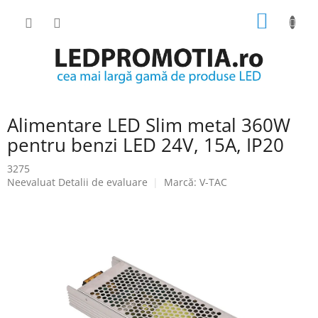
Treci
COŞ
la
conținut
DE
CUMPĂ
Alimentare LED Slim metal 360W
pentru benzi LED 24V, 15A, IP20
3275
Evaluarea
Neevaluat
Detalii de evaluare
Marcă:
V-TAC
medie
a
produsului
este
0.0
din
5
stele.