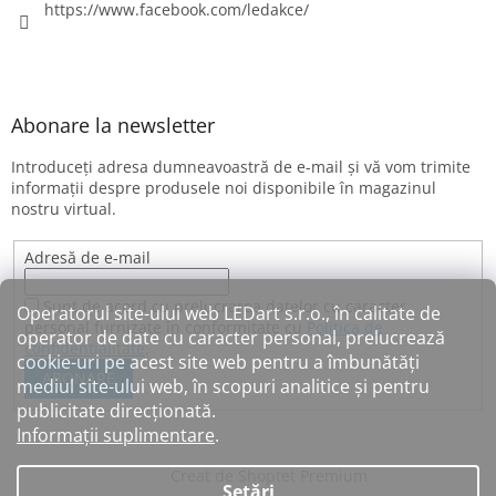
https://www.facebook.com/ledakce/
Abonare la newsletter
Introduceţi adresa dumneavoastră de e-mail şi vă vom trimite
informaţii despre produsele noi disponibile în magazinul
nostru virtual.
Adresă de e-mail
Sunt de acord cu prelucrarea datelor cu caracter
Operatorul site-ului web LEDart s.r.o., în calitate de
personal furnizate în conformitate cu
Politica de
operator de date cu caracter personal, prelucrează
confidențialitate
.
cookie-uri pe acest site web pentru a îmbunătăți
ABONARE
mediul site-ului web, în scopuri analitice și pentru
publicitate direcționată.
Informații suplimentare
.
Creat de Shoptet Premium
Setări