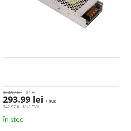
388.99 lei
–24 %
293.99 lei
/ buc
242.97 lei fără TVA
Evaluare
În stoc
preţ: