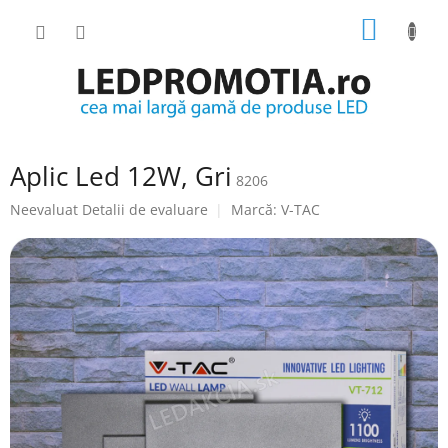
Treci
COŞ
la
conținut
DE
CUMPĂ
Aplic Led 12W, Gri
8206
Evaluarea
Neevaluat
Detalii de evaluare
Marcă:
V-TAC
medie
a
produsului
este
0.0
din
5
stele.