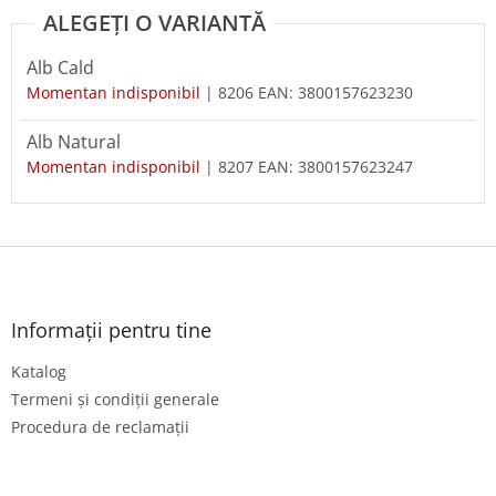
Alb Cald
Momentan indisponibil
| 8206
EAN:
3800157623230
Alb Natural
Momentan indisponibil
| 8207
EAN:
3800157623247
S
u
b
s
Informații pentru tine
o
Katalog
l
Termeni și condiții generale
Procedura de reclamații