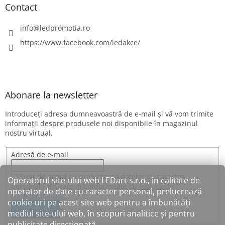
Contact
info
@
ledpromotia.ro
https://www.facebook.com/ledakce/
Abonare la newsletter
Introduceţi adresa dumneavoastră de e-mail şi vă vom trimite
informaţii despre produsele noi disponibile în magazinul
nostru virtual.
Adresă de e-mail
Sunt de acord cu prelucrarea datelor cu caracter
Operatorul site-ului web LEDart s.r.o., în calitate de
personal furnizate în conformitate cu
Politica de
operator de date cu caracter personal, prelucrează
confidențialitate
.
cookie-uri pe acest site web pentru a îmbunătăți
ABONARE
mediul site-ului web, în scopuri analitice și pentru
publicitate direcționată.