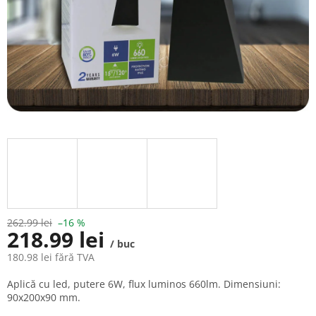
262.99 lei
–16 %
218.99 lei
/ buc
180.98 lei fără TVA
Evaluare
Aplică cu led, putere 6W, flux luminos 660lm. Dimensiuni:
preţ:
90x200x90 mm.