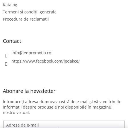
o
Katalog
l
Termeni și condiții generale
Procedura de reclamații
Contact
info
@
ledpromotia.ro
https://www.facebook.com/ledakce/
Abonare la newsletter
Introduceţi adresa dumneavoastră de e-mail şi vă vom trimite
informaţii despre produsele noi disponibile în magazinul
nostru virtual.
Adresă de e-mail