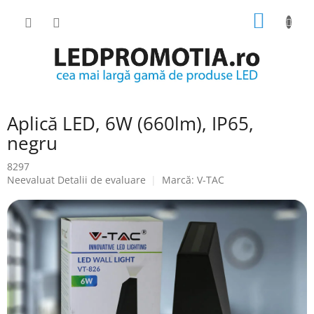
Treci
COŞ
la
conținut
DE
CUMPĂ
Aplică LED, 6W (660lm), IP65,
negru
8297
Evaluarea
Neevaluat
Detalii de evaluare
Marcă:
V-TAC
medie
a
produsului
este
0.0
din
5
stele.