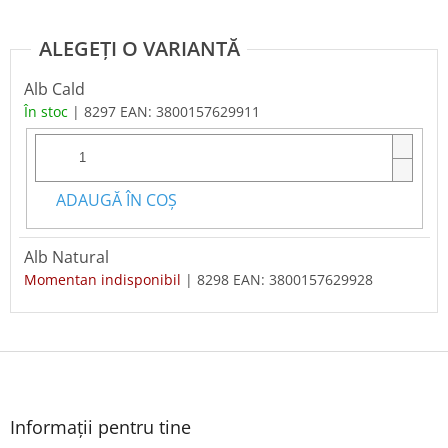
Alb Cald
În stoc
| 8297
EAN:
3800157629911
ADAUGĂ ÎN COŞ
Alb Natural
Momentan indisponibil
| 8298
EAN:
3800157629928
S
u
b
s
Informații pentru tine