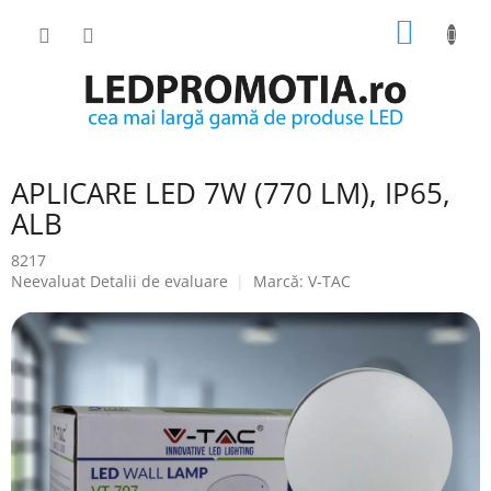
Treci
COŞ
la
conținut
DE
CUMPĂ
APLICARE LED 7W (770 LM), IP65,
ALB
8217
Evaluarea
Neevaluat
Detalii de evaluare
Marcă:
V-TAC
medie
a
produsului
este
0.0
din
5
stele.