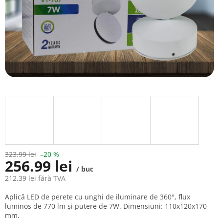
323.99 lei
–20 %
256.99 lei
/ buc
212.39 lei fără TVA
Evaluare
Aplică LED de perete cu unghi de iluminare de 360°, flux
preţ:
luminos de 770 lm și putere de 7W. Dimensiuni: 110x120x170
mm.