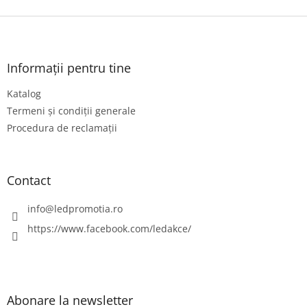
S
u
b
s
Informații pentru tine
o
Katalog
l
Termeni și condiții generale
Procedura de reclamații
Contact
info
@
ledpromotia.ro
https://www.facebook.com/ledakce/
Abonare la newsletter