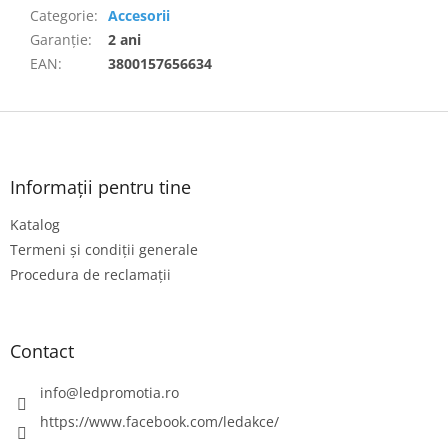
Categorie
:
Accesorii
Garanţie
:
2 ani
EAN
:
3800157656634
S
u
b
s
Informații pentru tine
o
Katalog
l
Termeni și condiții generale
Procedura de reclamații
Contact
info
@
ledpromotia.ro
https://www.facebook.com/ledakce/