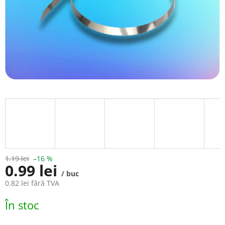
1.19 lei
–16 %
0.99 lei
/ buc
0.82 lei fără TVA
Evaluare
În stoc
preţ: