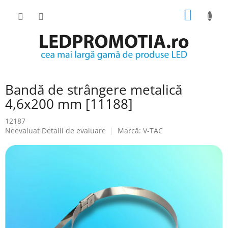
Treci
COŞ
la
conținut
DE
CUMPĂ
Bandă de strângere metalică
4,6x200 mm [11188]
12187
Evaluarea
Neevaluat
Detalii de evaluare
Marcă:
V-TAC
medie
a
produsului
este
0.0
din
5
stele.