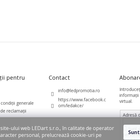
ții pentru
Contact
Abonare
Introduce
info
@
ledpromotia.ro
informaţii
https://www.facebook.c
virtual.
condiții generale
om/ledakce/
de reclamații
Adresă d
ite-ului web LEDart s.r.o., în calitate de operator
Sunt 
Sunt
personal
caracter personal, prelucrează cookie-uri pe