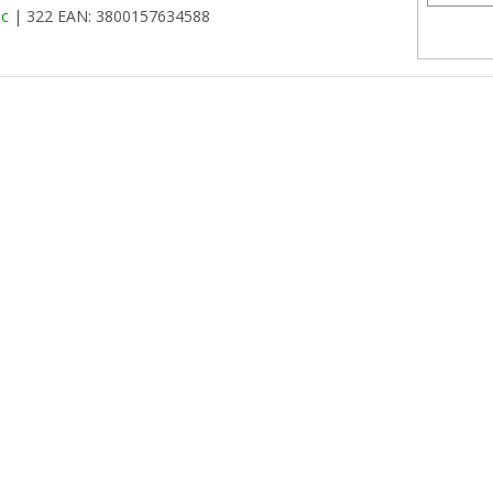
oc
| 322
EAN:
3800157634588