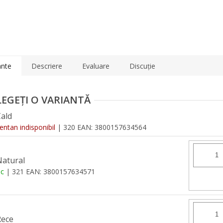
ante
Descriere
Evaluare
Discuţie
Cald
tan indisponibil
| 320
EAN:
3800157634564
Natural
oc
| 321
EAN:
3800157634571
Rece