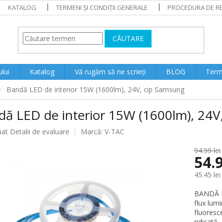
KATALOG
TERMENI ȘI CONDIȚII GENERALE
PROCEDURA DE RE
CĂUTARE
lui
Katalog
Vă rugăm să ne scrieți
BLOG
Terme
Bandă LED de interior 15W (1600lm), 24V, cip Samsung
dă LED de interior 15W (1600lm), 24V
ea
uat
Detalii de evaluare
Marcă:
V-TAC
94.99 lei
54.9
lui
45.45 lei
Evaluare
BANDĂ LE
preţ:
flux lum
fluoresc
ridicată