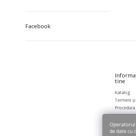
Facebook
S
u
b
s
o
Informa
l
tine
Katalog
Termeni și 
Procedura 
Operatorul s
de date cu 