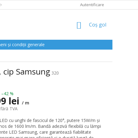
CLAMAȚII
Autentificare
COŞ
Coş gol
DE
CUMPĂRĂTURI
ni și condiții generale
, cip Samsung
320
–42 %
9 lei
/ m
 fără TVA
D cu unghi de fascicul de 120°, putere 15W/m și
inos de 1600 lm/m. Bandă adezivă flexibilă cu lămpi
ente LED Samsung, care garantează fiabilitate
, energie mai mare eficiență și o durată lungă de