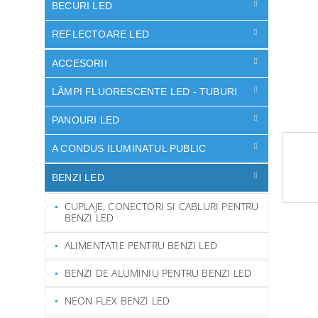
ă
BECURI LED
REFLECTOARE LED
ACCESORII
LÃMPI FLUORESCENTE LED - TUBURI
PANOURI LED
A CONDUS ILUMINATUL PUBLIC
BENZI LED
CUPLAJE, CONECTORI SI CABLURI PENTRU
BENZI LED
ALIMENTATIE PENTRU BENZI LED
BENZI DE ALUMINIU PENTRU BENZI LED
NEON FLEX BENZI LED