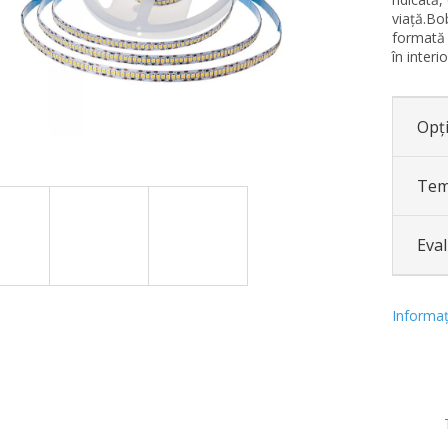
viață.Bo
formată 
în interio
Opți
Tem
Eva
Informaţi