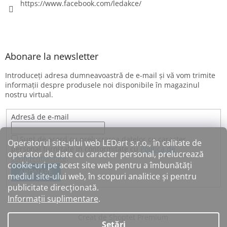
https://www.facebook.com/ledakce/
Abonare la newsletter
Introduceţi adresa dumneavoastră de e-mail şi vă vom trimite
informaţii despre produsele noi disponibile în magazinul
nostru virtual.
Adresă de e-mail
Sunt de acord cu prelucrarea datelor cu caracter
Operatorul site-ului web LEDart s.r.o., în calitate de
personal furnizate în conformitate cu
Politica de
operator de date cu caracter personal, prelucrează
confidențialitate
.
cookie-uri pe acest site web pentru a îmbunătăți
ABONARE
mediul site-ului web, în scopuri analitice și pentru
publicitate direcționată.
Informații suplimentare
.
Creat de Shoptet Premium
Setări