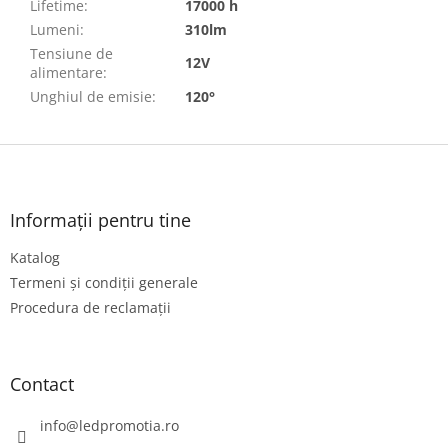
Lifetime
:
17000 h
Lumeni
:
310lm
Tensiune de
12V
alimentare
:
Unghiul de emisie
:
120°
S
u
b
s
Informații pentru tine
o
Katalog
l
Termeni și condiții generale
Procedura de reclamații
Contact
info
@
ledpromotia.ro