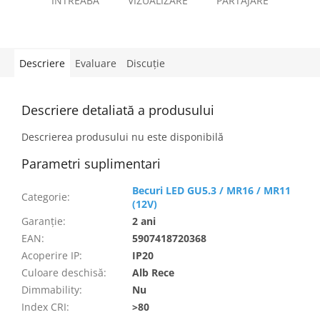
ÎNTREABĂ
VIZUALIZARE
PARTAJARE
Descriere
Evaluare
Discuţie
Descriere detaliată a produsului
Descrierea produsului nu este disponibilă
Parametri suplimentari
Becuri LED GU5.3 / MR16 / MR11
Categorie
:
(12V)
Garanţie
:
2 ani
EAN
:
5907418720368
Acoperire IP
:
IP20
Culoare deschisă
:
Alb Rece
Dimmability
:
Nu
Index CRI
:
>80