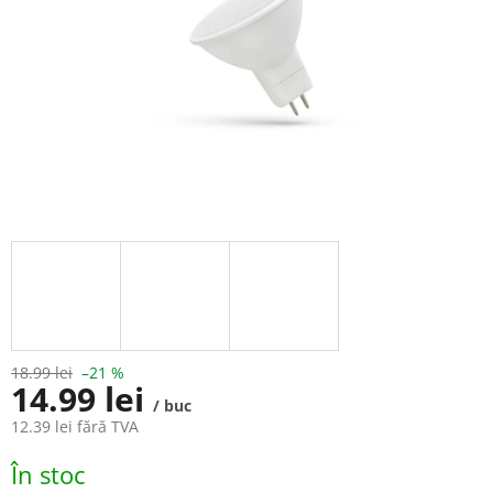
18.99 lei
–21 %
14.99 lei
/ buc
12.39 lei fără TVA
Evaluare
În stoc
preţ: