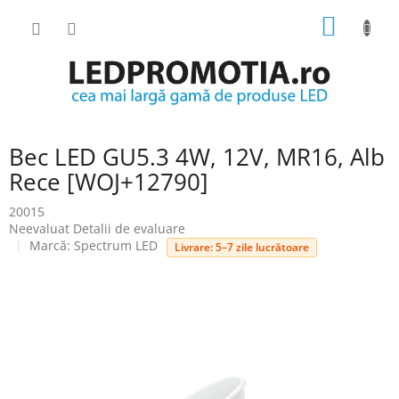
Treci
COŞ
la
conținut
DE
CUMPĂ
Bec LED GU5.3 4W, 12V, MR16, Alb
Rece [WOJ+12790]
20015
Evaluarea
Neevaluat
Detalii de evaluare
medie
Marcă:
Spectrum LED
Livrare: 5–7 zile lucrătoare
a
produsului
este
0.0
din
5
stele.