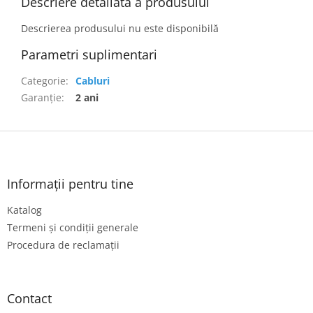
Descriere detaliată a produsului
Descrierea produsului nu este disponibilă
Parametri suplimentari
Categorie
:
Cabluri
Garanţie
:
2 ani
S
u
b
s
Informații pentru tine
o
Katalog
l
Termeni și condiții generale
Procedura de reclamații
Contact