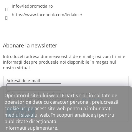
info
@
ledpromotia.ro
https://www.facebook.com/ledakce/
Abonare la newsletter
Introduceţi adresa dumneavoastră de e-mail şi vă vom trimite
informaţii despre produsele noi disponibile în magazinul
nostru virtual.
Adresă de e-mail
Sunt de acord cu prelucrarea datelor cu caracter
Operatorul site-ului web LEDart s.r.o., în calitate de
personal furnizate în conformitate cu
Politica de
operator de date cu caracter personal, prelucrează
confidențialitate
.
cookie-uri pe acest site web pentru a îmbunătăți
ABONARE
mediul site-ului web, în scopuri analitice și pentru
publicitate direcționată.
Informații suplimentare
.