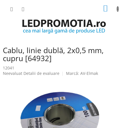
Treci
COŞ
la
conținut
DE
CUMPĂ
Cablu, linie dublă, 2x0,5 mm,
cupru [64932]
12041
Evaluarea
Neevaluat
Detalii de evaluare
Marcă:
AV-Elmak
medie
a
produsului
este
0.0
din
5
stele.