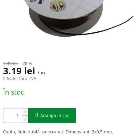
4.49 lei
–28 %
3.19 lei
/ m
2.64 lei fără TVA
Evaluare
În stoc
preţ:
Adăuga în coş
Cablu, linie dublă, neecranat. Dimensiuni: 2x0,5 mm,