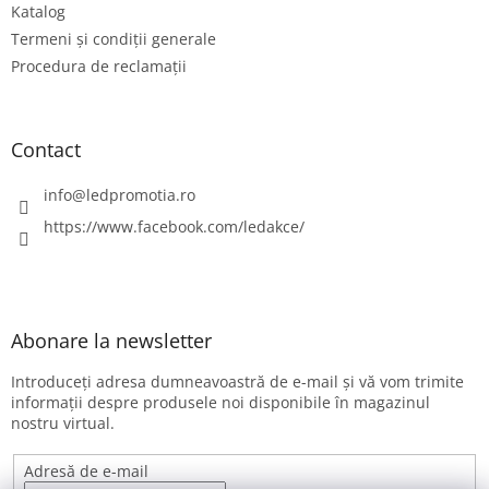
Katalog
l
Termeni și condiții generale
Procedura de reclamații
Contact
info
@
ledpromotia.ro
https://www.facebook.com/ledakce/
Abonare la newsletter
Introduceţi adresa dumneavoastră de e-mail şi vă vom trimite
informaţii despre produsele noi disponibile în magazinul
nostru virtual.
Adresă de e-mail