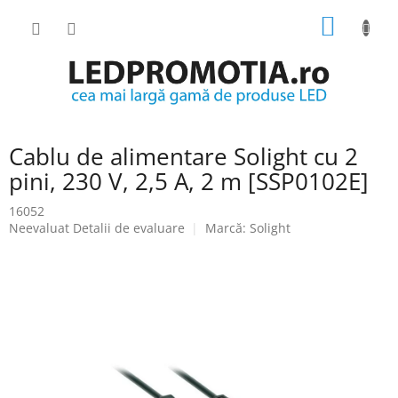
Treci
COŞ
la
conținut
DE
CUMPĂ
Cablu de alimentare Solight cu 2
pini, 230 V, 2,5 A, 2 m [SSP0102E]
16052
Evaluarea
Neevaluat
Detalii de evaluare
Marcă:
Solight
medie
a
produsului
este
0.0
din
5
stele.