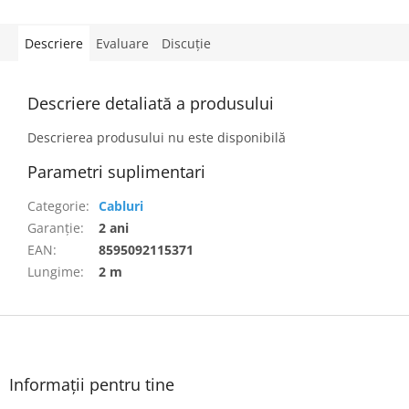
Descriere
Evaluare
Discuţie
Descriere detaliată a produsului
Descrierea produsului nu este disponibilă
Parametri suplimentari
Categorie
:
Cabluri
Garanţie
:
2 ani
EAN
:
8595092115371
Lungime
:
2 m
S
u
b
s
Informații pentru tine
o