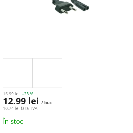
16.99 lei
–23 %
12.99 lei
/ buc
10.74 lei fără TVA
Evaluare
În stoc
preţ: