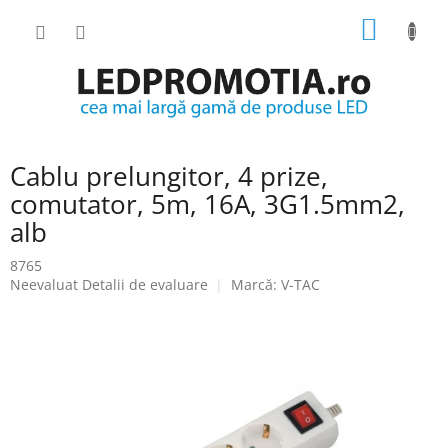
Treci
COŞ
la
conținut
DE
CUMPĂ
Cablu prelungitor, 4 prize,
comutator, 5m, 16A, 3G1.5mm2,
alb
8765
Evaluarea
Neevaluat
Detalii de evaluare
Marcă:
V-TAC
medie
a
produsului
este
0.0
din
5
stele.