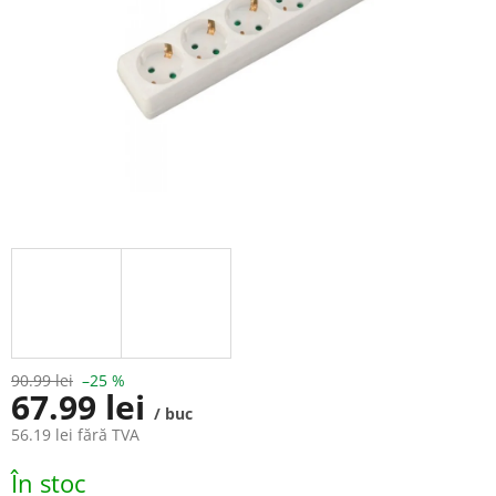
90.99 lei
–25 %
67.99 lei
/ buc
56.19 lei fără TVA
Evaluare
În stoc
preţ: