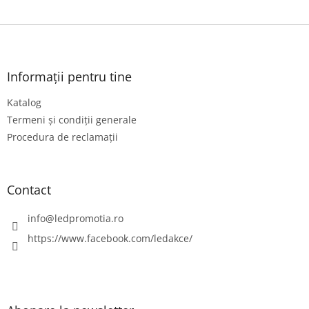
S
u
b
s
Informații pentru tine
o
Katalog
l
Termeni și condiții generale
Procedura de reclamații
Contact
info
@
ledpromotia.ro
https://www.facebook.com/ledakce/