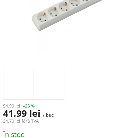
54.99 lei
–23 %
41.99 lei
/ buc
34.70 lei fără TVA
Evaluare
În stoc
preţ: