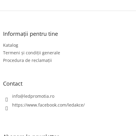
S
u
b
s
Informații pentru tine
o
Katalog
l
Termeni și condiții generale
Procedura de reclamații
Contact
info
@
ledpromotia.ro
https://www.facebook.com/ledakce/