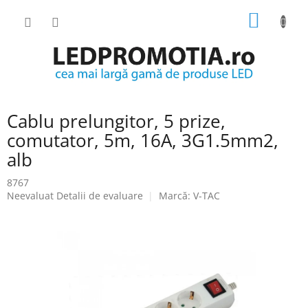
Treci
COŞ
la
conținut
DE
CUMPĂ
Cablu prelungitor, 5 prize,
comutator, 5m, 16A, 3G1.5mm2,
alb
8767
Evaluarea
Neevaluat
Detalii de evaluare
Marcă:
V-TAC
medie
a
produsului
este
0.0
din
5
stele.