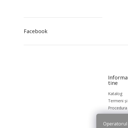
Facebook
S
u
b
s
o
Informa
l
tine
Katalog
Termeni și 
Procedura 
Operatorul s