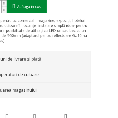
Adăuga în coş
t pentru uz comercial - magazine, expoziții, hoteluri
u utilizare în locuințe- instalare simplă (doar pentru
or)- posibilitate de utilizați cu LED-uri sau bec cu un
 de Φ50mm (adaptorul pentru reflectoare GU10 nu
us)
uni de livrare și plată
peraturi de culoare
luarea magazinului