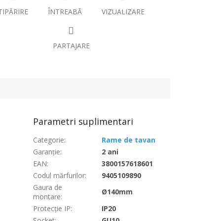
TIPĂRIRE
ÎNTREABĂ
VIZUALIZARE
PARTAJARE
Parametri suplimentari
Categorie
:
Rame de tavan
Garanţie
:
2 ani
EAN
:
3800157618601
Codul mărfurilor
:
9405109890
Gaura de
Ø140mm
montare
:
Protecție IP
:
IP20
Socket
:
GU10