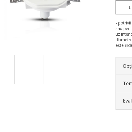
- potrivi
sau pentr
uz interi
diametru
este incl
Opți
Tem
Eva