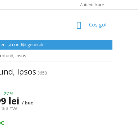
CLAMAȚII
Autentificare
COŞ
Coş gol
DE
CUMPĂRĂTURI
ni și condiții generale
rotund, ipsos
und, ipsos
3650
–27 %
9 lei
/ buc
 fără TVA
oc