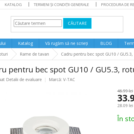
KATALOG
TERMENI ȘI CONDIȚII GENERALE
PROCEDURA DE RE
CĂUTARE
lui
Katalog
Vă rugăm să ne scrieți
BLOG
Terme
turi
Rame de tavan
Cadru pentru bec spot GU10 / GU5.3, 
ru pentru bec spot GU10 / GU5.3, rot
ea
uat
Detalii de evaluare
Marcă:
V-TAC
46.99 lei
33.9
lui
28.09 lei
Evaluare
În st
preţ: