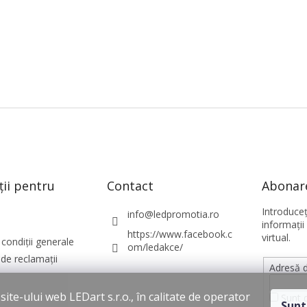
ții pentru
Contact
Abonare
Introduce
info
@
ledpromotia.ro
informaţii
https://www.facebook.c
virtual.
condiții generale
om/ledakce/
de reclamații
Adresă d
ite-ului web LEDart s.r.o., în calitate de operator
Sunt 
Sunt