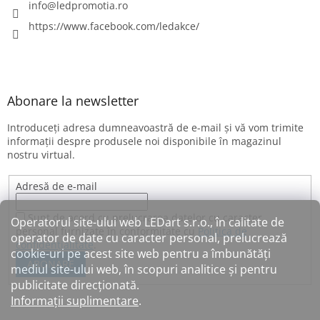
info
@
ledpromotia.ro
https://www.facebook.com/ledakce/
Abonare la newsletter
Introduceţi adresa dumneavoastră de e-mail şi vă vom trimite
informaţii despre produsele noi disponibile în magazinul
nostru virtual.
Adresă de e-mail
Sunt de acord cu prelucrarea datelor cu caracter
Operatorul site-ului web LEDart s.r.o., în calitate de
personal furnizate în conformitate cu
Politica de
operator de date cu caracter personal, prelucrează
confidențialitate
.
cookie-uri pe acest site web pentru a îmbunătăți
ABONARE
mediul site-ului web, în scopuri analitice și pentru
publicitate direcționată.
Informații suplimentare
.