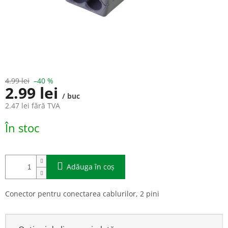
4.99 lei
–40 %
2.99 lei
/ buc
2.47 lei fără TVA
Evaluare
În stoc
preţ:
Adăuga în coş
Conector pentru conectarea cablurilor, 2 pini