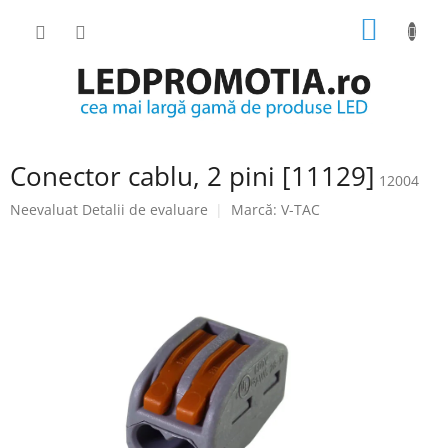
Treci
COŞ
la
conținut
DE
CUMPĂ
Conector cablu, 2 pini [11129]
12004
Evaluarea
Neevaluat
Detalii de evaluare
Marcă:
V-TAC
medie
a
produsului
este
0.0
din
5
stele.