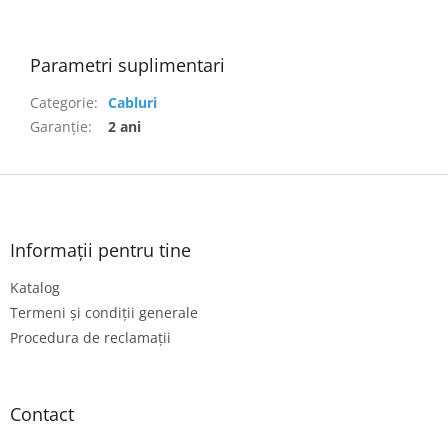
Parametri suplimentari
Categorie
:
Cabluri
Garanţie
:
2 ani
S
u
b
s
Informații pentru tine
o
Katalog
l
Termeni și condiții generale
Procedura de reclamații
Contact