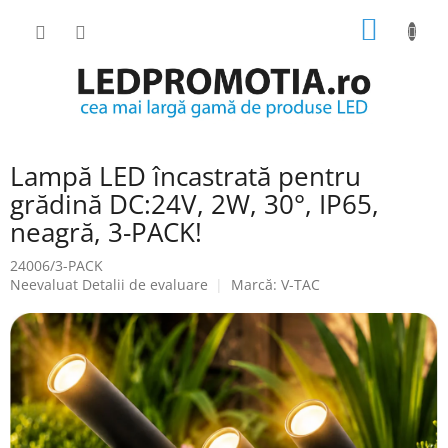
Treci
COŞ
la
conținut
DE
CUMPĂ
Lampă LED încastrată pentru
grădină DC:24V, 2W, 30°, IP65,
neagră, 3-PACK!
24006/3-PACK
Evaluarea
Neevaluat
Detalii de evaluare
Marcă:
V-TAC
medie
a
produsului
este
0.0
din
5
stele.