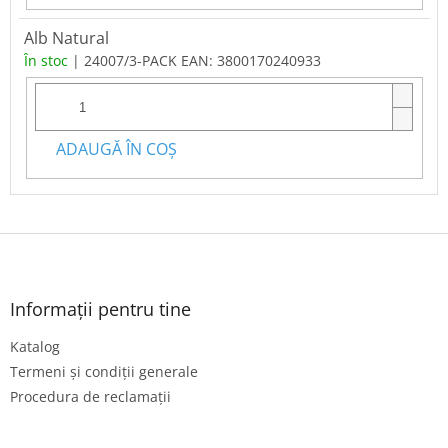
Alb Natural
În stoc
| 24007/3-PACK
EAN:
3800170240933
ADAUGĂ ÎN COŞ
S
u
b
s
Informații pentru tine
o
Katalog
l
Termeni și condiții generale
Procedura de reclamații