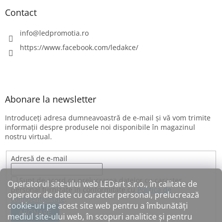
Contact
info
@
ledpromotia.ro
https://www.facebook.com/ledakce/
Abonare la newsletter
Introduceţi adresa dumneavoastră de e-mail şi vă vom trimite
informaţii despre produsele noi disponibile în magazinul
nostru virtual.
Adresă de e-mail
Sunt de acord cu prelucrarea datelor cu caracter
Operatorul site-ului web LEDart s.r.o., în calitate de
personal furnizate în conformitate cu
Politica de
operator de date cu caracter personal, prelucrează
confidențialitate
.
cookie-uri pe acest site web pentru a îmbunătăți
ABONARE
mediul site-ului web, în scopuri analitice și pentru