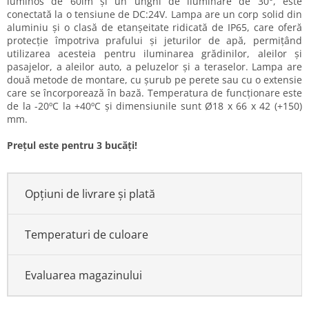
luminos de 60lm și un unghi de iluminare de 30°, este
conectată la o tensiune de DC:24V. Lampa are un corp solid din
aluminiu și o clasă de etanșeitate ridicată de IP65, care oferă
protecție împotriva prafului și jeturilor de apă, permițând
utilizarea acesteia pentru iluminarea grădinilor, aleilor și
pasajelor, a aleilor auto, a peluzelor și a teraselor. Lampa are
două metode de montare, cu șurub pe perete sau cu o extensie
care se încorporează în bază. Temperatura de funcționare este
de la -20ºC la +40ºC și dimensiunile sunt Ø18 x 66 x 42 (+150)
mm.
Prețul este pentru 3 bucăți!
Opțiuni de livrare și plată
Temperaturi de culoare
Evaluarea magazinului