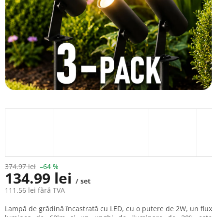
374.97 lei
–64 %
134.99 lei
/ set
111.56 lei fără TVA
Evaluare
Lampă de grădină încastrată cu LED, cu o putere de 2W, un flux
preţ: