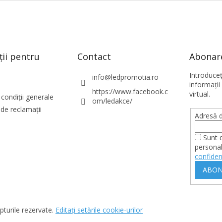
ții pentru
Contact
Abonare
Introduce
info
@
ledpromotia.ro
informaţii
https://www.facebook.c
virtual.
condiții generale
om/ledakce/
de reclamații
Adresă d
Sunt 
personal
confiden
ABON
pturile rezervate.
Editați setările cookie-urilor