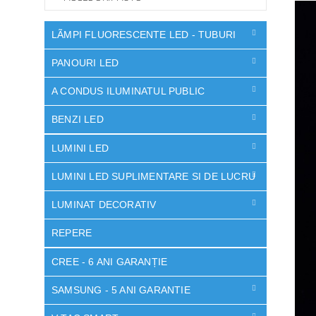
LÃMPI FLUORESCENTE LED - TUBURI
PANOURI LED
A CONDUS ILUMINATUL PUBLIC
BENZI LED
LUMINI LED
LUMINI LED SUPLIMENTARE SI DE LUCRU
LUMINAT DECORATIV
REPERE
CREE - 6 ANI GARANȚIE
SAMSUNG - 5 ANI GARANTIE