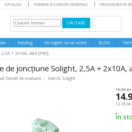
KATALOG
TERMENI ȘI CONDIȚII GENERALE
PROCEDURA DE RE
CĂUTARE
lui
Katalog
Vă rugăm să ne scrieți
BLOG
Terme
, 2,5A + 2x10A, albă [P90]
e de joncțiune Solight, 2,5A + 2x10A, 
ea
uat
Detalii de evaluare
Marcă:
Solight
16.99 lei
14.9
lui
12.39 lei
Evaluare
În st
preţ: