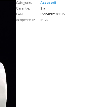
Categorie
:
Accesorii
Garanţie
:
2 ani
EAN
:
8595092109035
Acoperire IP
:
IP 20