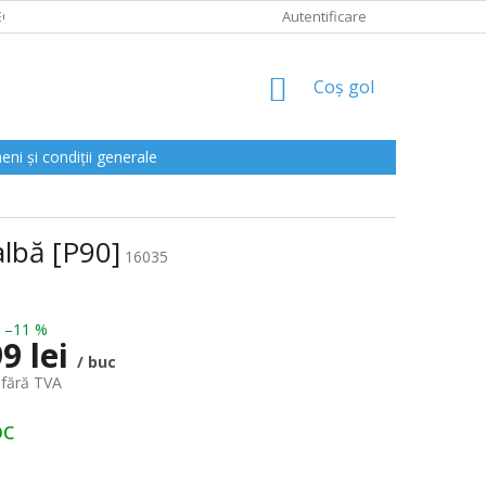
CLAMAȚII
Autentificare
COŞ
Coş gol
DE
CUMPĂRĂTURI
ni și condiții generale
albă [P90]
16035
–11 %
9 lei
/ buc
 fără TVA
oc