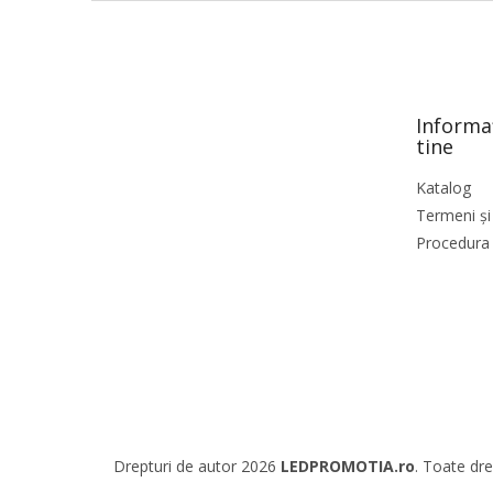
S
u
b
s
o
Informa
l
tine
Katalog
Termeni și 
Procedura 
Drepturi de autor 2026
LEDPROMOTIA.ro
. Toate dre