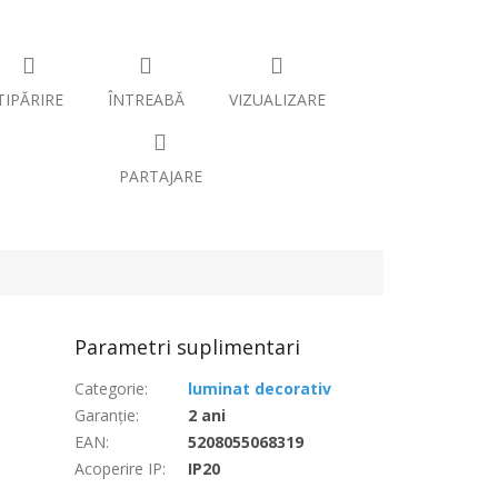
TIPĂRIRE
ÎNTREABĂ
VIZUALIZARE
PARTAJARE
Parametri suplimentari
Categorie
:
luminat decorativ
Garanţie
:
2 ani
EAN
:
5208055068319
Acoperire IP
:
IP20