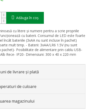
Adăuga în coş
inoasă cu litere și numere pentru a scrie propriile
uncționează cu baterii. Consumul de LED este foarte
el încât bateriile (3xAA nu sunt incluse în pachet)
oarte mult timp. - Baterii: 3xAA/LR6 1.5V (nu sunt
n pachet)- Posibilitate de alimentare prin cablu USB-
 Alb Rece- IP20- Dimensiuni: 300 x 40 x 220 mm
uni de livrare și plată
peraturi de culoare
luarea magazinului