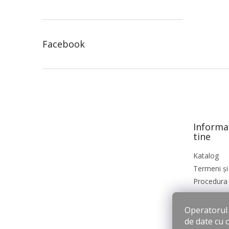
Facebook
S
u
b
s
o
Informa
l
tine
Katalog
Termeni și 
Procedura 
Operatorul s
de date cu 