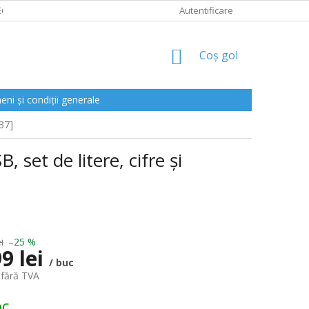
CLAMAȚII
Autentificare
COŞ
Coş gol
DE
CUMPĂRĂTURI
ni și condiții generale
37]
set de litere, cifre și
i
–25 %
9 lei
/ buc
 fără TVA
oc