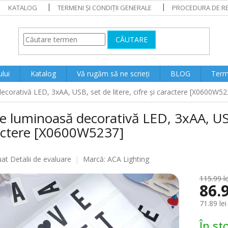
KATALOG
TERMENI ȘI CONDIȚII GENERALE
PROCEDURA DE RE
CĂUTARE
lui
Katalog
Vă rugăm să ne scrieți
BLOG
Terme
ecorativă LED, 3xAA, USB, set de litere, cifre și caractere [X0600W52
e luminoasă decorativă LED, 3xAA, USB, 
actere [X0600W5237]
ea
uat
Detalii de evaluare
Marcă:
ACA Lighting
115.99 le
86.9
lui
71.89 lei
Evaluare
În st
preţ: