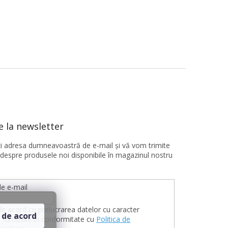
 la newsletter
ţi adresa dumneavoastră de e-mail şi vă vom trimite
 despre produsele noi disponibile în magazinul nostru
e e-mail
de acord cu prelucrarea datelor cu caracter
 de acord
 furnizate în conformitate cu
Politica de