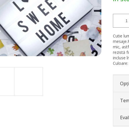
Cutie lum
mesaje.F
mic, astf
rezistă f
incluse î
Culoare:
Opți
Tem
Eva