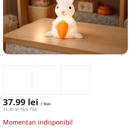
37.99 lei
/ buc
31.40 lei fără TVA
Evaluare
Momentan indisponibil
preţ: