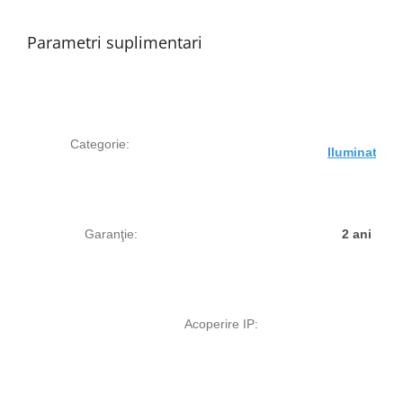
Parametri suplimentari
            Categorie
:
Iluminat pen
                Garanţie
:
            2 ani

                                            Acoperire IP
:
                            