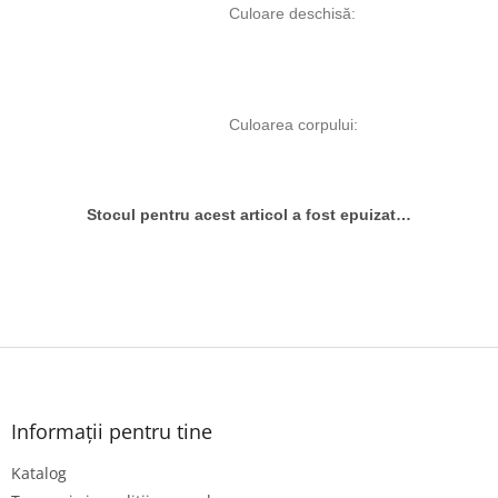
                                            Culoare deschisă
:
                           
                                            Culoarea corpului
:
                            
            Stocul pentru acest articol a fost epuizat…

S
u
b
s
Informații pentru tine
o
Katalog
l