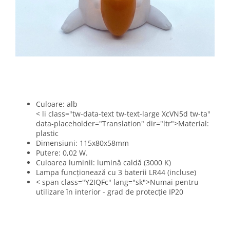
Culoare: alb
< li class="tw-data-text tw-text-large XcVN5d tw-ta"
data-placeholder="Translation" dir="ltr">
Material:
plastic
Dimensiuni: 115x80x58mm
Putere: 0,02 W.
Culoarea luminii: lumină caldă (3000 K)
Lampa funcționează cu 3 baterii LR44 (incluse)
< span class="Y2IQFc" lang="sk">Numai pentru
utilizare în interior - grad de protecție IP20