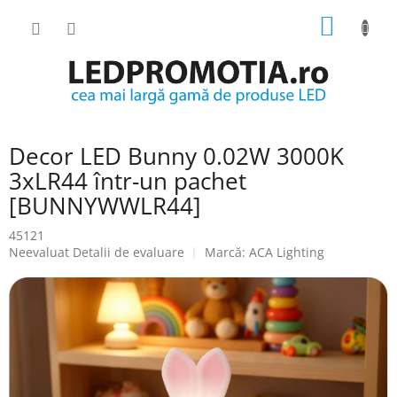
Treci
COŞ
la
conținut
DE
CUMPĂ
Decor LED Bunny 0.02W 3000K
3xLR44 într-un pachet
[BUNNYWWLR44]
45121
Evaluarea
Neevaluat
Detalii de evaluare
Marcă:
ACA Lighting
medie
a
produsului
este
0.0
din
5
stele.