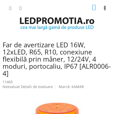
Treci
COŞ
la
conținut
DE
CUMPĂ
Far de avertizare LED 16W,
12xLED, R65, R10, conexiune
flexibilă prin mâner, 12/24V, 4
moduri, portocaliu, IP67 [ALR0006-
4]
11465
Evaluarea
Neevaluat
Detalii de evaluare
Marcă:
KAMAR
medie
a
produsului
este
0.0