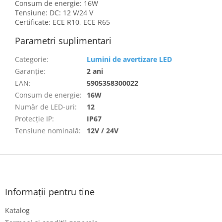
Consum de energie: 16W
Tensiune: DC: 12 V/24 V
Certificate: ECE R10, ECE R65
Parametri suplimentari
Categorie
:
Lumini de avertizare LED
Garanţie
:
2 ani
EAN
:
5905358300022
Consum de energie
:
16W
Număr de LED-uri
:
12
Protecție IP
:
IP67
Tensiune nominală
:
12V / 24V
S
u
b
s
Informații pentru tine
o
Katalog
l