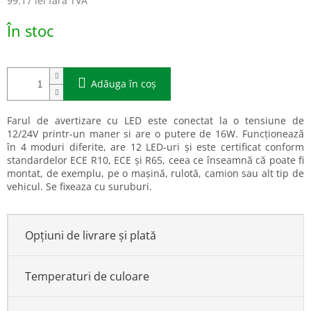
99.17 lei fără TVA
Evaluare
În stoc
preţ:
Adăuga în coş
Farul de avertizare cu LED este conectat la o tensiune de
12/24V printr-un maner si are o putere de 16W. Funcționează
în 4 moduri diferite, are 12 LED-uri și este certificat conform
standardelor ECE R10, ECE și R65, ceea ce înseamnă că poate fi
montat, de exemplu, pe o mașină, rulotă, camion sau alt tip de
vehicul. Se fixeaza cu suruburi.
Opțiuni de livrare și plată
Temperaturi de culoare