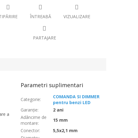
TIPĂRIRE
ÎNTREABĂ
VIZUALIZARE
PARTAJARE
Parametri suplimentari
COMANDA SI DIMMER
Categorie
:
pentru benzi LED
Garanţie
:
2 ani
are a
Adâncime de
15 mm
montare
:
Conector
:
5,5x2,1 mm
Diametru