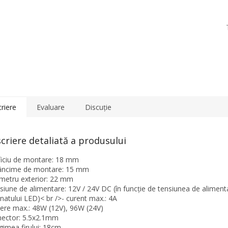
riere
Evaluare
Discuţie
criere detaliată a produsului
ificiu de montare: 18 mm
âncime de montare: 15 mm
ametru exterior: 22 mm
nsiune de alimentare: 12V / 24V DC (în funcție de tensiunea de aliment
inatului LED)< br />- curent max.: 4A
tere max.: 48W (12V), 96W (24V)
nector: 5.5x2.1mm
ngimea firului: 18cm