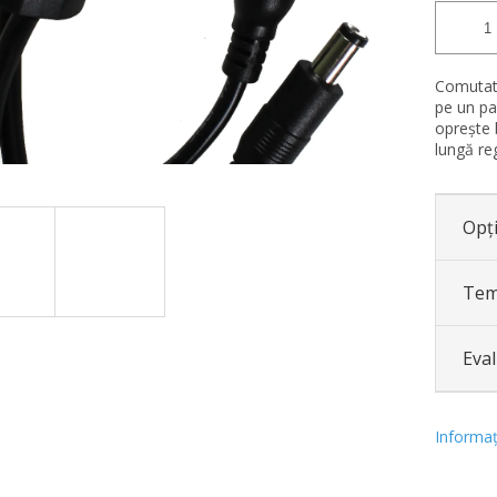
Comutato
pe un pa
oprește 
lungă reg
Opți
Tem
Eva
Informaţi