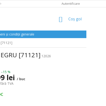
CLAMAȚII
Autentificare
COŞ
Coş gol
DE
CUMPĂRĂTURI
ni și condiții generale
 [71121]
NEGRU [71121]
12026
–15 %
9 lei
/ buc
 fără TVA
oc