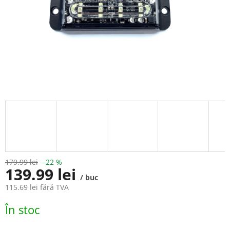
179.99 lei
–22 %
139.99 lei
/ buc
115.69 lei fără TVA
Evaluare
În stoc
preţ: