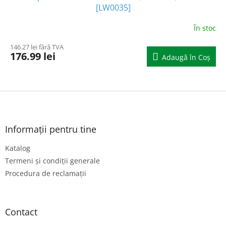
[LW0035]
În stoc
146.27 lei fără TVA
176.99 lei
Adaugă în Coş
S
u
b
s
Informații pentru tine
o
Katalog
l
Termeni și condiții generale
Procedura de reclamații
Contact