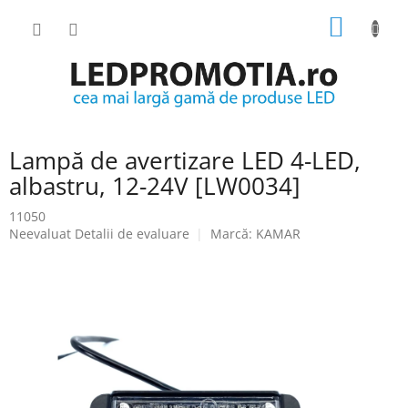
Treci
COŞ
la
conținut
DE
CUMPĂ
Lampă de avertizare LED 4-LED,
albastru, 12-24V [LW0034]
11050
Evaluarea
Neevaluat
Detalii de evaluare
Marcă:
KAMAR
medie
a
produsului
este
0.0
din
5
stele.