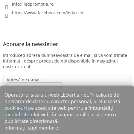
info
@
ledpromotia.ro
https://www.facebook.com/ledakce/
Abonare la newsletter
Introduceţi adresa dumneavoastră de e-mail şi vă vom trimite
informaţii despre produsele noi disponibile în magazinul
nostru virtual.
Adresă de e-mail
Sunt de acord cu prelucrarea datelor cu caracter
Operatorul site-ului web LEDart s.r.o., în calitate de
personal furnizate în conformitate cu
Politica de
operator de date cu caracter personal, prelucrează
confidențialitate
.
cookie-uri pe acest site web pentru a îmbunătăți
ABONARE
mediul site-ului web, în scopuri analitice și pentru
publicitate direcționată.
Informații suplimentare
.