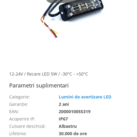
12-24V / fiecare LED 5W / -30°C - +50°C
Parametri suplimentari
Categorie
:
Lumini de avertizare LED
Garanţie
:
2 ani
EAN
:
2000010055319
Acoperire IP
:
IP67
Culoare deschisă
:
Albastru
Lifetime
:
30.000 de ore