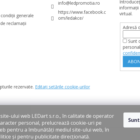
Introduce
info
@
ledpromotia.ro
informaţii
https://www.facebook.c
virtual.
condiții generale
om/ledakce/
de reclamații
Adresă d
Sunt 
personal
confiden
ABON
pturile rezervate.
Editați setările cookie-urilor
ite-ului web LEDart s.r.o., în calitate de operator
Sunt
caracter personal, prelucrează cookie-uri pe
web pentru a îmbunătăți mediul site-ului web, în
itice și pentru publicitate direcționată.