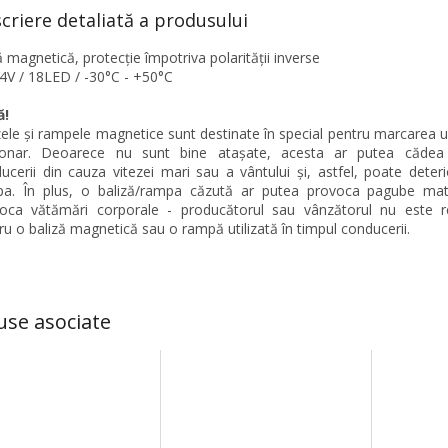
criere detaliată a produsului
 magnetică, protecție împotriva polarității inverse
4V / 18LED / -30°C - +50°C
ă!
zele și rampele magnetice sunt destinate în special pentru marcarea u
ionar. Deoarece nu sunt bine atașate, acesta ar putea cădea
ucerii din cauza vitezei mari sau a vântului și, astfel, poate deteri
a. În plus, o baliză/rampa căzută ar putea provoca pagube mat
oca vătămări corporale - producătorul sau vânzătorul nu este r
ru o baliză magnetică sau o rampă utilizată în timpul conducerii.
use asociate