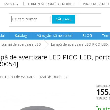
KATALOG
TERMENI ȘI CONDIȚII GENERALE
PROCEDURA DE RE
CĂUTARE
lui
Katalog
Vă rugăm să ne scrieți
BLOG
Terme
Lumini de avertizare LED
Lampă de avertizare LED PICO LED, 
pă de avertizare LED PICO LED, port
R0054]
ea
uat
Detalii de evaluare
Marcă:
TruckLED
201.99 le
155
lui
128.92 l
Evaluare
În st
preţ: