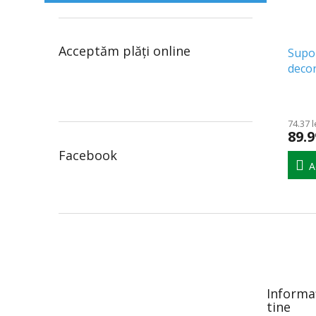
Acceptăm plăţi online
Supo
decor
de lu
74.37 l
89.9
Facebook
A
S
u
b
s
o
Informa
l
tine