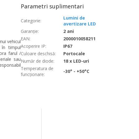
Parametri suplimentari
Lumini de
Categorie
:
avertizare LED
Garanţie
:
2 ani
EAN
:
2000010058211
nui vehicul
Acoperire IP
:
IP67
 în timpul
ora farul /
Culoare deschisă
:
Portocale
eriale sau
Număr de diode
:
18 x LED-uri
esponsabil
Temperatura de
-30° - +50°C
funcționare
: