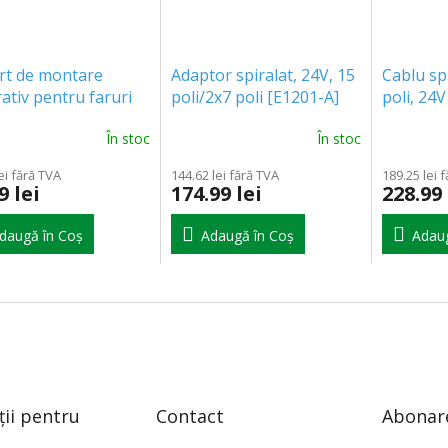
rt de montare
Adaptor spiralat, 24V, 15
Cablu sp
ativ pentru faruri
poli/2x7 poli [E1201-A]
poli, 24
cru [AKC8002]
În stoc
În stoc
ei fără TVA
144.62 lei fără TVA
189.25 lei 
9 lei
174.99 lei
228.99 
daugă în Coş
Adaugă în Coş
Adaug
ții pentru
Contact
Abonare