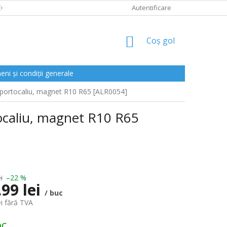
CLAMAȚII
Autentificare
COŞ
Coş gol
DE
CUMPĂRĂTURI
ni și condiții generale
portocaliu, magnet R10 R65 [ALR0054]
ocaliu, magnet R10 R65
i
–22 %
.99 lei
/ buc
ei fără TVA
oc