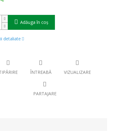
Adăuga în coş
i detaliate
TIPĂRIRE
ÎNTREABĂ
VIZUALIZARE
PARTAJARE