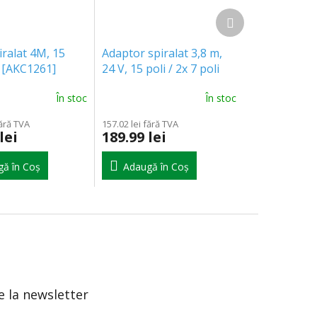
Produsul
următor
iralat 4M, 15
Adaptor spiralat 3,8 m,
V [AKC1261]
24 V, 15 poli / 2x 7 poli
[E1570]
În stoc
În stoc
fără TVA
157.02 lei fără TVA
lei
189.99 lei
ă în Coş
Adaugă în Coş
 la newsletter