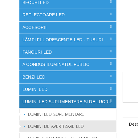
ă
BECURI LED
stele.
REFLECTOARE LED
ACCESORII
LÃMPI FLUORESCENTE LED - TUBURI
PANOURI LED
A CONDUS ILUMINATUL PUBLIC
BENZI LED
LUMINI LED
LUMINI LED SUPLIMENTARE SI DE LUCRU
LUMINI LED SUPLIMENTARE
Desc
LUMINI DE AVERTIZARE LED