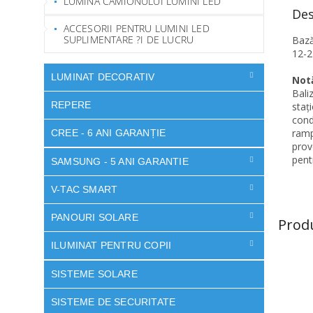
LUMINA CAMIONULUI LUMINI LED
Des
ACCESORII PENTRU LUMINI LED
SUPLIMENTARE ?I DE LUCRU
Bază
12-2
LUMINAT DECORATIV
Not
Bali
REPERE
staț
cond
ramp
CREE - 6 ANI GARANȚIE
prov
pent
SAMSUNG - 5 ANI GARANTIE
V-TAC SMART
PANOURI SOLARE
Prod
ILUMINAT PENTRU COPII
SISTEME SOLARE
SISTEME DE SECURITATE