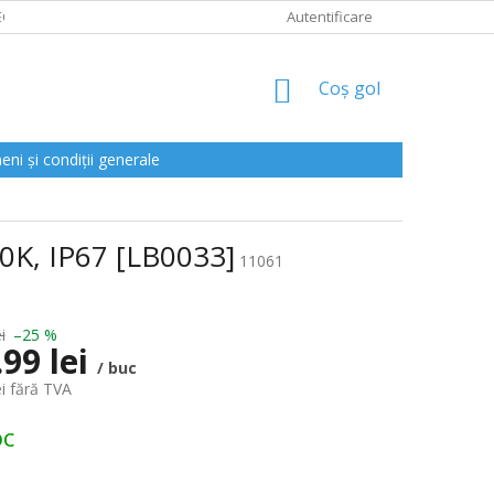
CLAMAȚII
Autentificare
COŞ
Coş gol
DE
CUMPĂRĂTURI
ni și condiții generale
K, IP67 [LB0033]
11061
i
–25 %
.99 lei
/ buc
ei fără TVA
oc