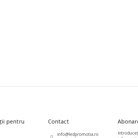
ții pentru
Contact
Abonare
Introduce
info
@
ledpromotia.ro