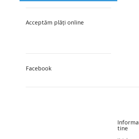
Acceptăm plăţi online
Facebook
S
u
b
s
o
Informa
l
tine