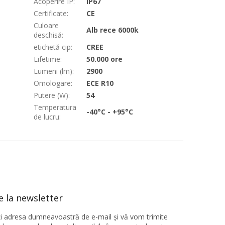
Acoperire IP
:
IP67
Certificate
:
CE
Culoare
Alb rece 6000k
deschisă
:
etichetă cip
:
CREE
Lifetime
:
50.000 ore
Lumeni (lm)
:
2900
Omologare
:
ECE R10
Putere (W)
:
54
Temperatura
-40°C - +95°C
de lucru
:
 la newsletter
ţi adresa dumneavoastră de e-mail şi vă vom trimite