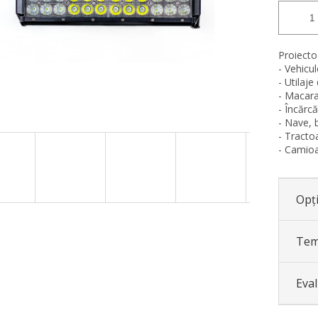
Proiectoa
- Vehicul
- Utilaje
- Macara
- Încărc
- Nave, 
- Tracto
- Camio
Opți
Tem
Eva