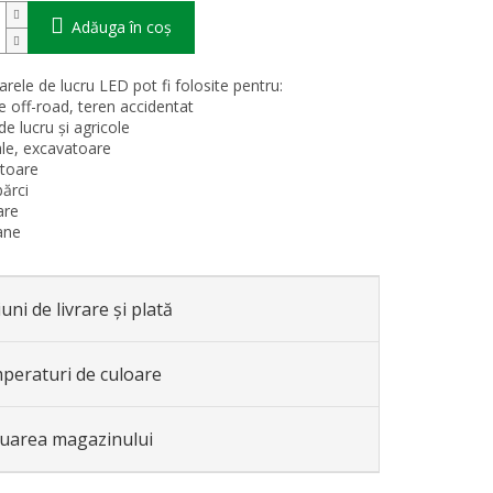
Adăuga în coş
rele de lucru LED pot fi folosite pentru:
e off-road, teren accidentat
 de lucru și agricole
le, excavatoare
ătoare
bărci
are
ane
uni de livrare și plată
peraturi de culoare
luarea magazinului