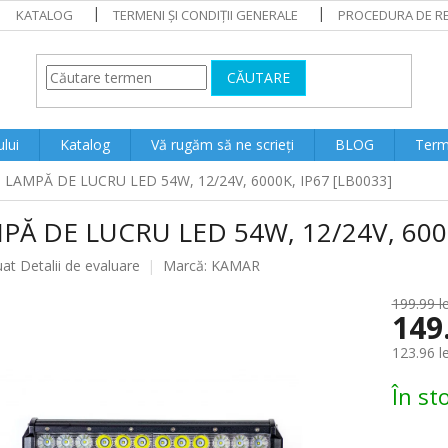
KATALOG
TERMENI ȘI CONDIȚII GENERALE
PROCEDURA DE RE
CĂUTARE
lui
Katalog
Vă rugăm să ne scrieți
BLOG
Terme
LAMPĂ DE LUCRU LED 54W, 12/24V, 6000K, IP67 [LB0033]
PĂ DE LUCRU LED 54W, 12/24V, 6000
ea
uat
Detalii de evaluare
Marcă:
KAMAR
199.99 le
149
lui
123.96 l
Evaluare
În st
preţ: