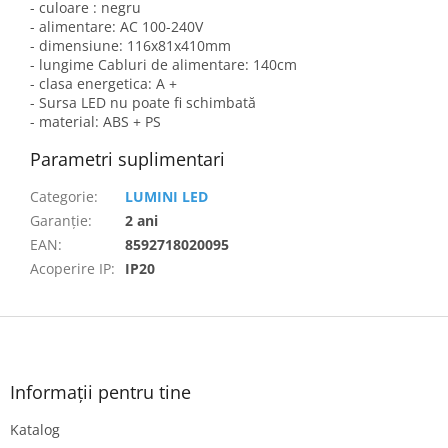
- culoare : negru
- alimentare: AC 100-240V
- dimensiune: 116x81x410mm
- lungime Cabluri de alimentare: 140cm
- clasa energetica: A +
- Sursa LED nu poate fi schimbată
- material: ABS + PS
Parametri suplimentari
Categorie
:
LUMINI LED
Garanţie
:
2 ani
EAN
:
8592718020095
Acoperire IP
:
IP20
S
u
b
s
Informații pentru tine
o
Katalog
l