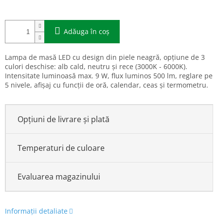
Adăuga în coş
Lampa de masă LED cu design din piele neagră, opțiune de 3
culori deschise: alb cald, neutru și rece (3000K - 6000K).
Intensitate luminoasă max. 9 W, flux luminos 500 lm, reglare pe
5 nivele, afișaj cu funcții de oră, calendar, ceas și termometru.
Opțiuni de livrare și plată
Temperaturi de culoare
Evaluarea magazinului
Informaţii detaliate