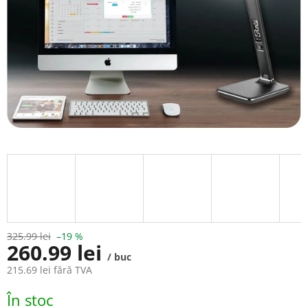
325.99 lei
–19 %
260.99 lei
/ buc
215.69 lei fără TVA
Evaluare
În stoc
preţ: