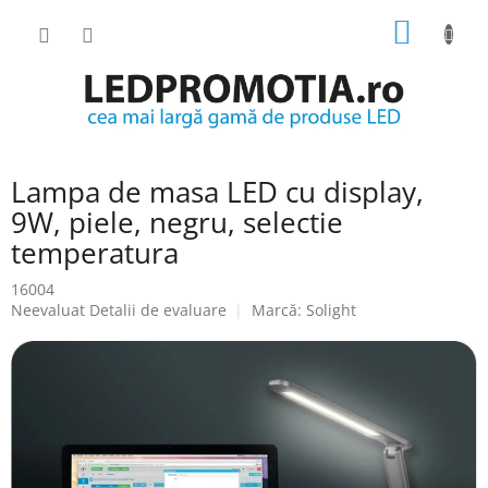
Treci
COŞ
la
conținut
DE
CUMPĂ
Lampa de masa LED cu display,
9W, piele, negru, selectie
temperatura
16004
Evaluarea
Neevaluat
Detalii de evaluare
Marcă:
Solight
medie
a
produsului
este
0.0
din
5
stele.