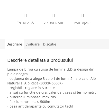
ÎNTREABĂ
VIZUALIZARE
PARTAJARE
Descriere
Evaluare
Discuţie
Descriere detaliată a produsului
Lampa de birou cu sursa de lumina LED si design din
piele neagra
- opțiunea de a alege 3 culori de lumină - alb cald, Alb
Natural și Alb Rece (3000K-6000K)
- reglabil - reglare în 5 trepte
- afisaj cu functie de ora, calendar, ceas si termometru
- puterea luminoasa: max. 9W
- flux luminos: max. 500lm
- baza antiderapante cu comutator tactil