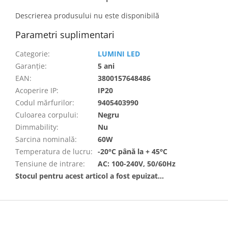
Descrierea produsului nu este disponibilă
Parametri suplimentari
Categorie
:
LUMINI LED
Garanţie
:
5 ani
EAN
:
3800157648486
Acoperire IP
:
IP20
Codul mărfurilor
:
9405403990
Culoarea corpului
:
Negru
Dimmability
:
Nu
Sarcina nominală
:
60W
Temperatura de lucru
:
-20°C până la + 45°C
Tensiune de intrare
:
AC: 100-240V, 50/60Hz
Stocul pentru acest articol a fost epuizat…
S
u
b