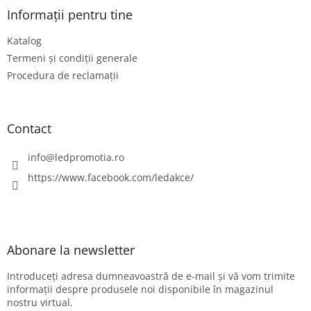
s
Informații pentru tine
o
Katalog
l
Termeni și condiții generale
Procedura de reclamații
Contact
info
@
ledpromotia.ro
https://www.facebook.com/ledakce/
Abonare la newsletter
Introduceţi adresa dumneavoastră de e-mail şi vă vom trimite
informaţii despre produsele noi disponibile în magazinul
nostru virtual.