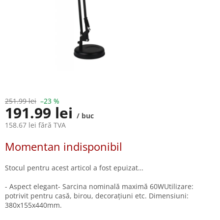
251.99 lei
–23 %
191.99 lei
/ buc
158.67 lei fără TVA
Evaluare
Momentan indisponibil
preţ:
Stocul pentru acest articol a fost epuizat…
- Aspect elegant- Sarcina nominală maximă 60WUtilizare:
potrivit pentru casă, birou, decorațiuni etc. Dimensiuni:
380x155x440mm.