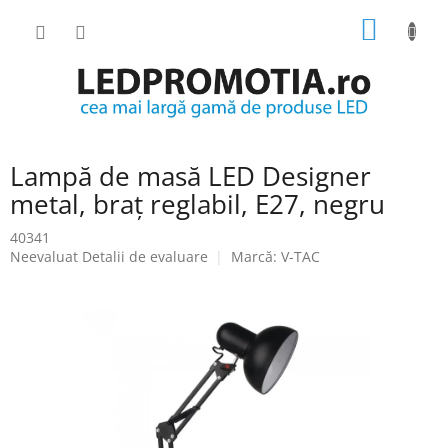
Treci
COŞ
la
conținut
DE
CUMPĂ
Lampă de masă LED Designer
metal, braț reglabil, E27, negru
40341
Evaluarea
Neevaluat
Detalii de evaluare
Marcă:
V-TAC
medie
a
produsului
este
0.0
din
5
stele.