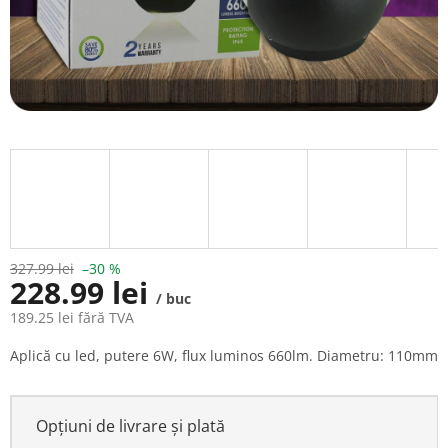
327.99 lei
–30 %
228.99 lei
/ buc
189.25 lei fără TVA
Evaluare
Aplică cu led, putere 6W, flux luminos 660lm. Diametru: 110mm
preţ:
Opțiuni de livrare și plată