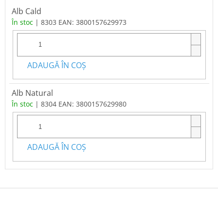
Alb Cald
În stoc
| 8303
EAN:
3800157629973
ADAUGĂ ÎN COŞ
Alb Natural
În stoc
| 8304
EAN:
3800157629980
ADAUGĂ ÎN COŞ
S
u
b