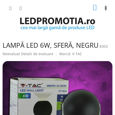
Treci
COŞ
la
conținut
DE
CUMPĂ
LAMPĂ LED 6W, SFERĂ, NEGRU
8303
Evaluarea
Neevaluat
Detalii de evaluare
Marcă:
V-TAC
medie
a
produsului
este
0.0
din
5
stele.