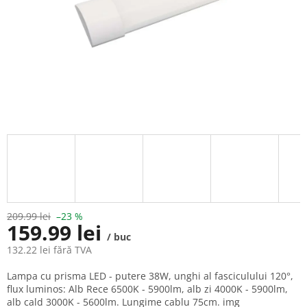
209.99 lei
–23 %
159.99 lei
/ buc
132.22 lei fără TVA
Evaluare
Lampa cu prisma LED - putere 38W, unghi al fasciculului 120°,
preţ:
flux luminos: Alb Rece 6500K - 5900lm, alb zi 4000K - 5900lm,
alb cald 3000K - 5600lm. Lungime cablu 75cm. img