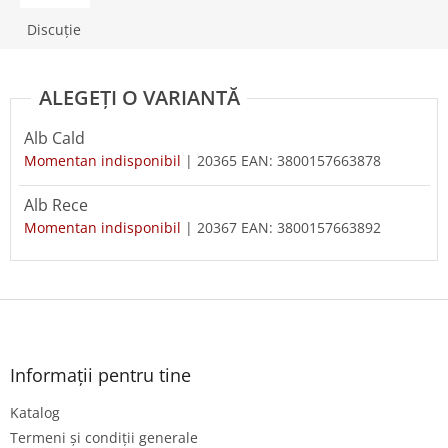
Discuţie
Alb Cald
Momentan indisponibil
| 20365
EAN:
3800157663878
Alb Rece
Momentan indisponibil
| 20367
EAN:
3800157663892
S
u
b
s
Informații pentru tine
o
Katalog
l
Termeni și condiții generale