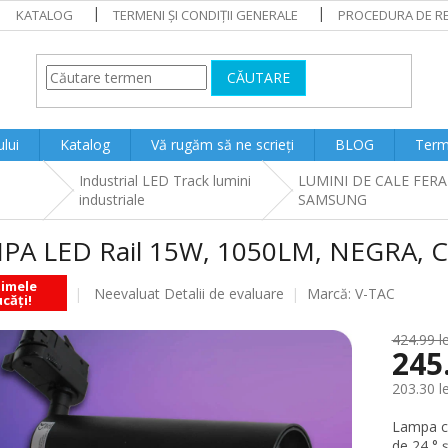
KATALOG
TERMENI ȘI CONDIȚII GENERALE
PROCEDURA DE RE
CĂUTARE
lui
Katalog
Vă rugăm să ne scrieți
BLOG
Terme
Industrial LED Track lumini
LUMINI DE CALE FER
industriale
SAMSUNG
PA LED Rail 15W, 1050LM, NEGRA,
timele
Evaluarea
Neevaluat
Detalii de evaluare
Marcă:
V-TAC
căți!
medie
a
424.99 le
produsului
245
este
0.0
203.30 l
din
Evaluare
5
Lampa cu
preţ:
stele.
de 24 ° 