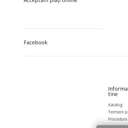
Acceptăm plăţi online
Facebook
S
u
b
s
o
Informa
l
tine
Katalog
Termeni și 
Procedura 