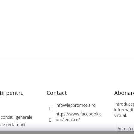
ții pentru
Contact
Abonare
Introduce
info
@
ledpromotia.ro
informaţii
https://www.facebook.c
virtual.
condiții generale
om/ledakce/
de reclamații
Adresă d