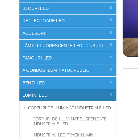
l
ă
BECURI LED
REFLECTOARE LED
ACCESORII
LÃMPI FLUORESCENTE LED - TUBURI
PANOURI LED
A CONDUS ILUMINATUL PUBLIC
BENZI LED
LUMINI LED
CORPURI DE ILUMINAT INDUSTRIALE LED
CORPURI DE ILUMINAT SUSPENDATE
INDUSTRIALE LED
INDUSTRIAL LED TRACK LUMINI