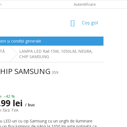
CLAMAȚII
Autentificare
COŞ
Coş gol
DE
CUMPĂRĂTURI
ni și condiții generale
ATÃ
LAMPA LED Rail 15W, 1050LM, NEGRA,
CHIP SAMSUNG
 CHIP SAMSUNG
359
i
–42 %
.99 lei
/ buc
ei fără TVA
 LED-uri cu cip Samsung cu un unghi de iluminare
și un flux luminos de până la 1050 lm este potrivită ca