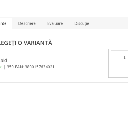
ante
Descriere
Evaluare
Discuţie
Cald
oc
| 359
EAN:
3800157634021