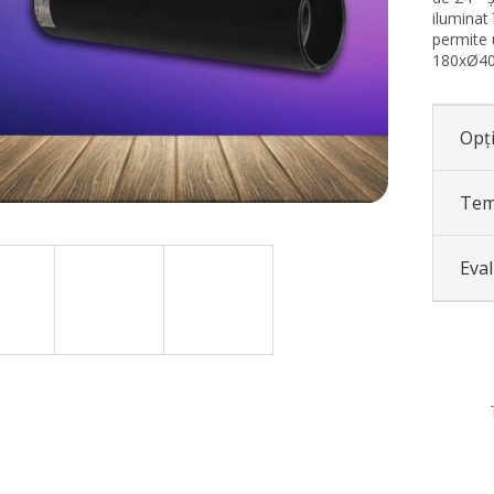
iluminat
permite 
180xØ4
Opți
Tem
Eva