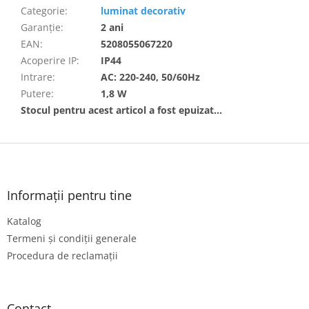
Categorie
:
luminat decorativ
Garanţie
:
2 ani
EAN
:
5208055067220
Acoperire IP
:
IP44
Intrare
:
AC: 220-240, 50/60Hz
Putere
:
1,8 W
Stocul pentru acest articol a fost epuizat…
S
u
b
s
Informații pentru tine
o
Katalog
l
Termeni și condiții generale
Procedura de reclamații
Contact