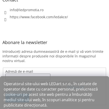
info
@
ledpromotia.ro
https://www.facebook.com/ledakce/
Abonare la newsletter
Introduceţi adresa dumneavoastră de e-mail şi vă vom trimite
informaţii despre produsele noi disponibile în magazinul
nostru virtual.
Adresă de e-mail
Sunt de acord cu prelucrarea datelor cu caracter
Operatorul site-ului web LEDart s.r.o., în calitate de
personal furnizate în conformitate cu
Politica de
operator de date cu caracter personal, prelucrează
confidențialitate
.
cookie-uri pe acest site web pentru a îmbunătăți
ABONARE
mediul site-ului web, în scopuri analitice și pentru
publicitate direcționată.