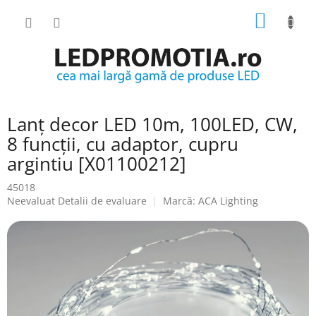
Treci
COŞ
la
conținut
DE
CUMPĂ
Lanț decor LED 10m, 100LED, CW,
8 funcții, cu adaptor, cupru
argintiu [X01100212]
45018
Evaluarea
Neevaluat
Detalii de evaluare
Marcă:
ACA Lighting
medie
a
produsului
este
0.0
din
5
stele.