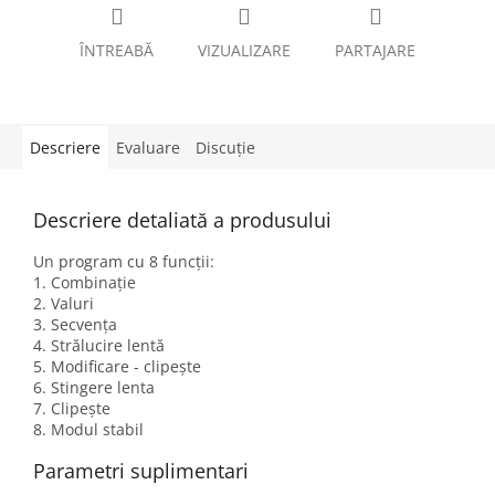
ÎNTREABĂ
VIZUALIZARE
PARTAJARE
Descriere
Evaluare
Discuţie
Descriere detaliată a produsului
Un program cu 8 funcții:
1. Combinație
2. Valuri
3. Secvența
4. Strălucire lentă
5. Modificare - clipește
6. Stingere lenta
7. Clipește
8. Modul stabil
Parametri suplimentari