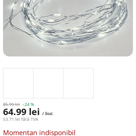
85.99 lei
–24 %
64.99 lei
/ buc
53.71 lei fără TVA
Evaluare
Momentan indisponibil
preţ: