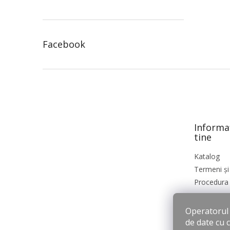
Facebook
S
u
b
s
o
Informa
l
tine
Katalog
Termeni și 
Procedura 
Operatorul s
de date cu 