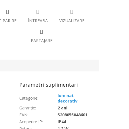
TIPĂRIRE
ÎNTREABĂ
VIZUALIZARE
PARTAJARE
Parametri suplimentari
luminat
Categorie
:
decorativ
Garanţie
:
2 ani
EAN
:
5208055048601
Acoperire IP
:
IP44
Putere
:
1,2 W