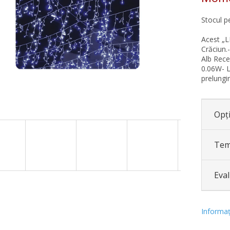
Stocul p
Acest „L
Crăciun.
Alb Rece
0.06W- L
prelungir
Opți
Tem
Eva
Informaţi