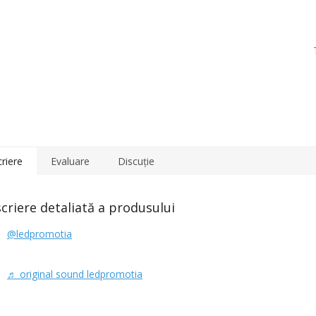
riere
Evaluare
Discuţie
criere detaliată a produsului
@ledpromotia
♬ original sound ledpromotia