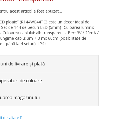
entru acest articol a fost epuizat…
ED ploaie” (R144WE44TC) este un decor ideal de
- Set de 144 de becuri LED (5mm)- Culoarea luminii:
- Culoarea cablului: alb transparent - Bec: 3V / 20mA /
ungime cablu: 3m + 3 mx 60cm (posibilitate de
e - până la 4 seturi)- IP44
uni de livrare și plată
peraturi de culoare
luarea magazinului
i detaliate