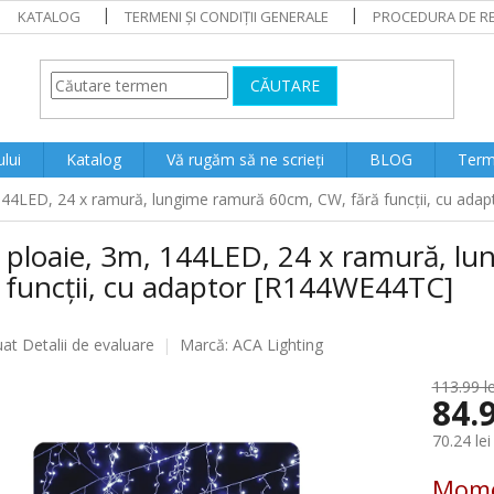
KATALOG
TERMENI ȘI CONDIȚII GENERALE
PROCEDURA DE RE
CĂUTARE
lui
Katalog
Vă rugăm să ne scrieți
BLOG
Terme
144LED, 24 x ramură, lungime ramură 60cm, CW, fără funcții, cu ad
 ploaie, 3m, 144LED, 24 x ramură, l
 funcții, cu adaptor [R144WE44TC]
ea
uat
Detalii de evaluare
Marcă:
ACA Lighting
113.99 le
84.9
lui
70.24 lei
Evaluare
Mome
preţ: