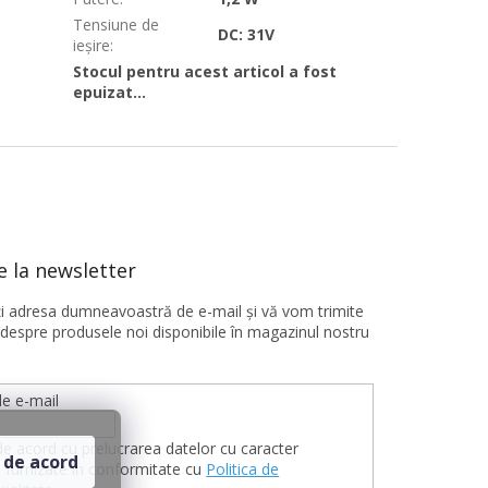
Tensiune de
DC: 31V
ieșire
:
Stocul pentru acest articol a fost
epuizat…
 la newsletter
ţi adresa dumneavoastră de e-mail şi vă vom trimite
 despre produsele noi disponibile în magazinul nostru
e e-mail
de acord cu prelucrarea datelor cu caracter
 de acord
 furnizate în conformitate cu
Politica de