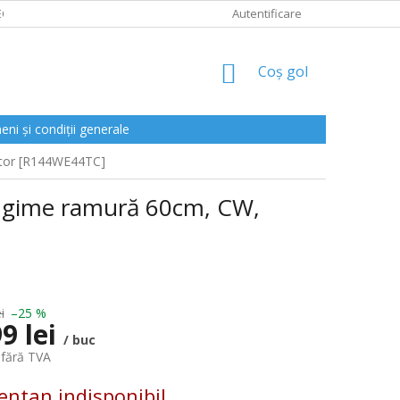
CLAMAȚII
Autentificare
COŞ
Coş gol
DE
CUMPĂRĂTURI
ni și condiții generale
aptor [R144WE44TC]
ungime ramură 60cm, CW,
i
–25 %
9 lei
/ buc
 fără TVA
ntan indisponibil