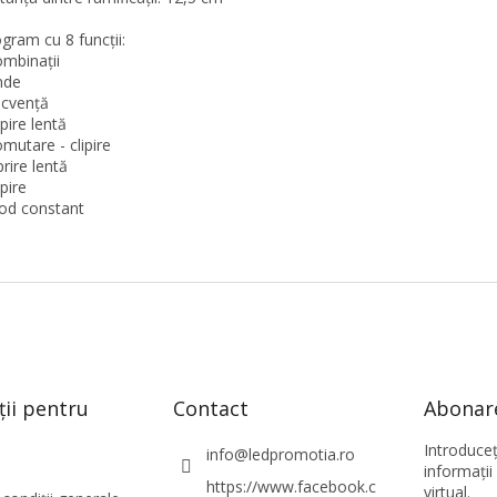
ogram cu 8 funcții:
ombinații
nde
ecvență
ipire lentă
omutare - clipire
prire lentă
ipire
od constant
ții pentru
Contact
Abonare
Introduce
info
@
ledpromotia.ro
informaţii
https://www.facebook.c
virtual.