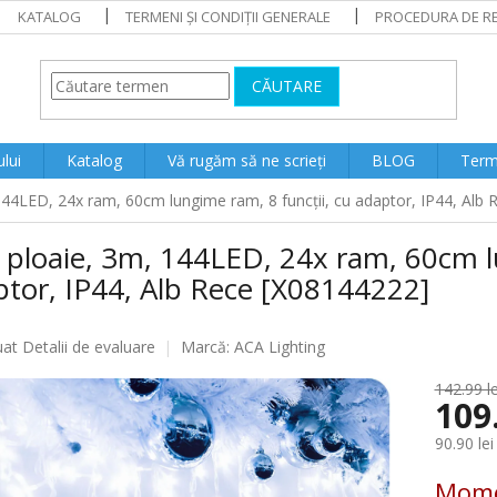
KATALOG
TERMENI ȘI CONDIȚII GENERALE
PROCEDURA DE RE
CĂUTARE
lui
Katalog
Vă rugăm să ne scrieți
BLOG
Terme
144LED, 24x ram, 60cm lungime ram, 8 funcții, cu adaptor, IP44, Alb
ploaie, 3m, 144LED, 24x ram, 60cm lu
tor, IP44, Alb Rece [X08144222]
ea
uat
Detalii de evaluare
Marcă:
ACA Lighting
142.99 le
109
lui
90.90 lei
Evaluare
Mome
preţ: