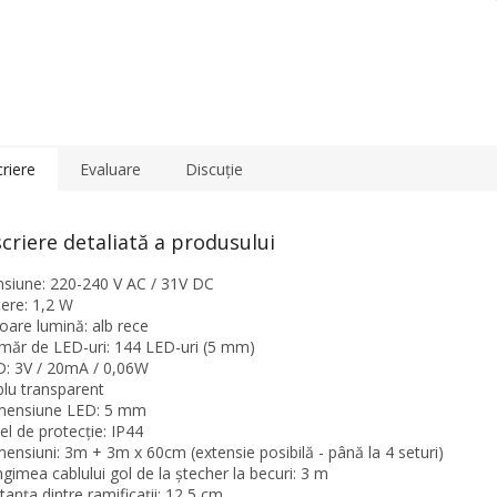
riere
Evaluare
Discuţie
criere detaliată a produsului
nsiune: 220-240 V AC / 31V DC
tere: 1,2 W
loare lumină: alb rece
măr de LED-uri: 144 LED-uri (5 mm)
D: 3V / 20mA / 0,06W
blu transparent
mensiune LED: 5 mm
vel de protecție: IP44
mensiuni: 3m + 3m x 60cm (extensie posibilă - până la 4 seturi)
ngimea cablului gol de la ștecher la becuri: 3 m
stanța dintre ramificații: 12,5 cm