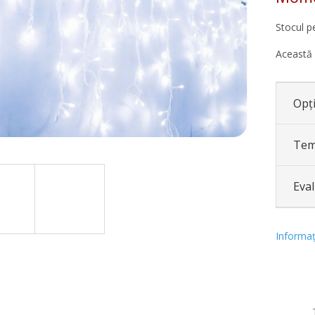
Stocul p
Această 
Opți
Tem
Eva
Informaţi