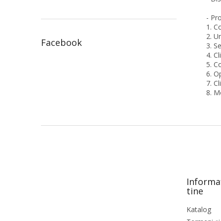
- Pr
1. C
2. U
Facebook
3. S
4. Cl
5. C
6. O
7. Cl
8. M
S
u
b
s
o
Informa
l
tine
Katalog