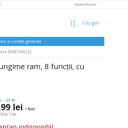
CLAMAȚII
Autentificare
COŞ
Coş gol
DE
CUMPĂRĂTURI
ni și condiții generale
 Rece [X08144222]
ngime ram, 8 funcții, cu
i
–23 %
.99 lei
/ buc
 fără TVA
ntan indisponibil