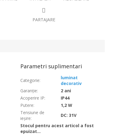
PARTAJARE
Parametri suplimentari
luminat
Categorie
:
decorativ
Garanţie
:
2 ani
Acoperire IP
:
IP44
Putere
:
1,2 W
Tensiune de
DC: 31V
ieșire
:
Stocul pentru acest articol a fost
epuizat…