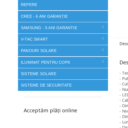
REPERE
CREE - 6 ANI GARANȚIE
SAMSUNG - 5 ANI GARANTIE
V-TAC SMART
Desc
PANOURI SOLARE
Des
ILUMINAT PENTRU COPII
- Te
SISTEME SOLARE
- Pu
- Cu
SISTEME DE SECURITATE
- Nu
- LE
- Ca
- Di
Acceptăm plăţi online
- Ni
- Di
- Lu
- Di