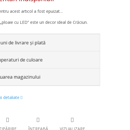
entru acest articol a fost epuizat…
„ploaie cu LED” este un decor ideal de Crăciun.
uni de livrare și plată
peraturi de culoare
luarea magazinului
i detaliate
TIPĂRIRE
ÎNTREABĂ
VIZUALIZARE