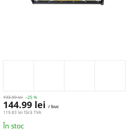
193.99 lei
–25 %
144.99 lei
/ buc
119.83 lei fără TVA
Evaluare
În stoc
preţ: