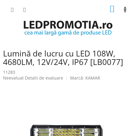
Treci
COŞ
la
conținut
DE
CUMPĂ
Lumină de lucru cu LED 108W,
4680LM, 12V/24V, IP67 [LB0077]
11283
Evaluarea
Neevaluat
Detalii de evaluare
Marcă:
KAMAR
medie
a
produsului
este
0.0
din
5
stele.