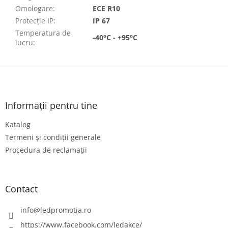
Omologare
:
ECE R10
Protecție IP
:
IP 67
Temperatura de
-40°C - +95°C
lucru
:
S
u
b
s
Informații pentru tine
o
Katalog
l
Termeni și condiții generale
Procedura de reclamații
Contact
info
@
ledpromotia.ro
https://www.facebook.com/ledakce/