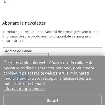
Abonare la newsletter
Introduceţi adresa dumneavoastră de e-mail şi vă vom trimite
informaţii despre produsele noi disponibile în magazinul
nostru virtual.
Adresă de e-mail
Sunt de acord cu prelucrarea datelor cu caracter
Operatorul site-ului web LEDart s.r.o., în calitate de
personal furnizate în conformitate cu
Politica de
operator de date cu caracter personal, prelucrează
confidențialitate
.
cookie-uri pe acest site web pentru a îmbunătăți
ABONARE
mediul site-ului web, în scopuri analitice și pentru
publicitate direcționată.
Informații suplimentare
.
Creat de Shoptet Premium
Setări