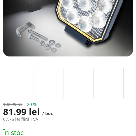
102.99 lei
–20 %
81.99 lei
/ buc
67.76 lei fără TVA
Evaluare
În stoc
preţ: