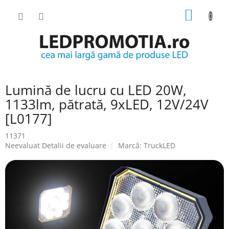
Treci
COŞ
la
conținut
DE
CUMPĂ
Lumină de lucru cu LED 20W,
1133lm, pătrată, 9xLED, 12V/24V
[L0177]
11371
Evaluarea
Neevaluat
Detalii de evaluare
Marcă:
TruckLED
medie
a
produsului
este
0.0
din
5
stele.