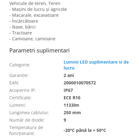
Vehicule de teren, Teren
- Mașini de lucru și agricole
- Macarale, excavatoare
- Încărcătoare
- Nave, bărci
- Tractoare
- Camioane, camioane
Parametri suplimentari
Lumini LED suplimentare si de
Categorie
:
lucru
Garanţie
:
2 ani
EAN
:
2000010070572
Acoperire IP
:
IP67
Certificate
:
ECE R10
Lumeni
:
1133lm
Lungimea cablului
:
250 mm
Număr de diode
:
9
Temperatura de
-20°C până la + 50°C
funcționare
: