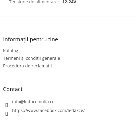
Tensiune de alimentare
:
12-24V
S
u
b
s
Informații pentru tine
o
Katalog
l
Termeni și condiții generale
Procedura de reclamații
Contact
info
@
ledpromotia.ro
https://www.facebook.com/ledakce/