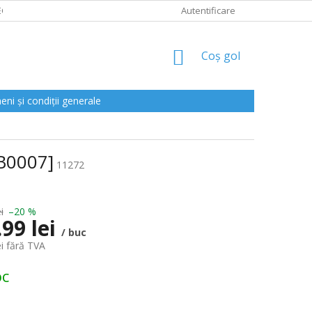
CLAMAȚII
Autentificare
COŞ
Coş gol
DE
CUMPĂRĂTURI
ni și condiții generale
B0007]
11272
i
–20 %
.99 lei
/ buc
ei fără TVA
oc