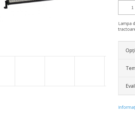
Lampa de
tractoar
Opți
Tem
Eva
Informaţi