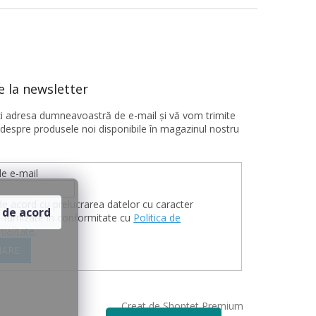
 la newsletter
ţi adresa dumneavoastră de e-mail şi vă vom trimite
 despre produsele noi disponibile în magazinul nostru
e e-mail
de acord cu prelucrarea datelor cu caracter
 de acord
 furnizate în conformitate cu
Politica de
țialitate
.
ARE
Creat de Shoptet Premium