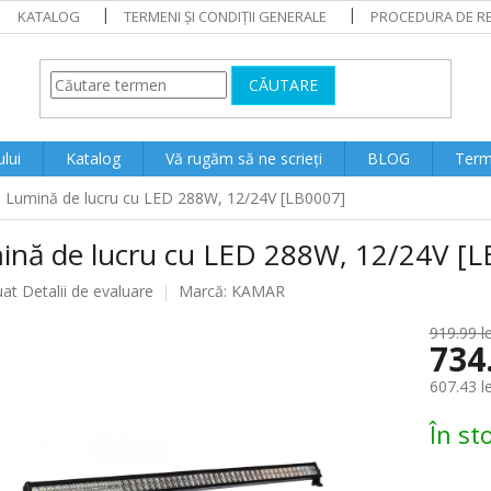
KATALOG
TERMENI ȘI CONDIȚII GENERALE
PROCEDURA DE RE
CĂUTARE
lui
Katalog
Vă rugăm să ne scrieți
BLOG
Terme
Lumină de lucru cu LED 288W, 12/24V [LB0007]
ină de lucru cu LED 288W, 12/24V [L
ea
uat
Detalii de evaluare
Marcă:
KAMAR
919.99 le
734
lui
607.43 l
Evaluare
În st
preţ: