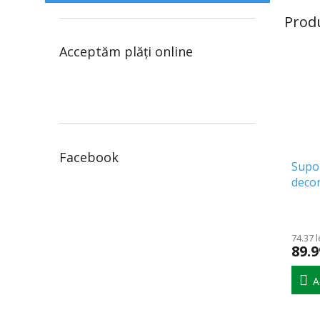
Prod
Acceptăm plăţi online
Facebook
Supo
decor
de lu
74.37 l
89.9
A