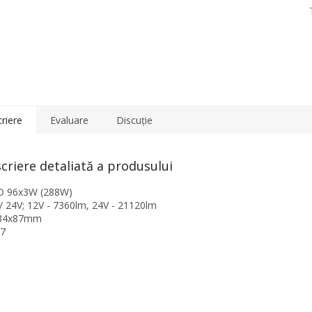
riere
Evaluare
Discuţie
criere detaliată a produsului
D 96x3W (288W)
 / 24V; 12V - 7360lm, 24V - 21120lm
334x87mm
67