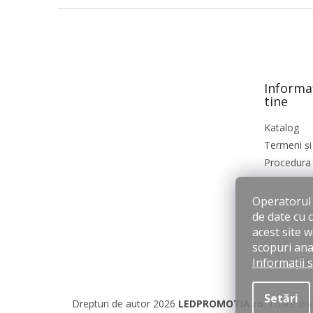
S
u
b
s
o
Informa
l
tine
Katalog
Termeni și 
Procedura 
Operatorul s
de date cu 
acest site 
scopuri anal
Informații 
Setări
Drepturi de autor 2026
LEDPROMOTIA.ro
. Toate dre