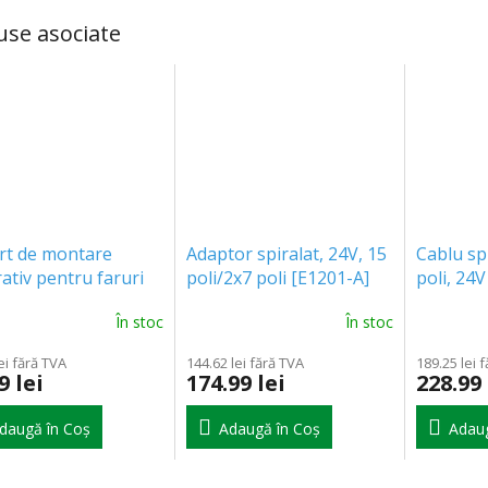
use asociate
rt de montare
Adaptor spiralat, 24V, 15
Cablu sp
ativ pentru faruri
poli/2x7 poli [E1201-A]
poli, 24
cru [AKC8002]
În stoc
În stoc
ei fără TVA
144.62 lei fără TVA
189.25 lei 
9 lei
174.99 lei
228.99 
daugă în Coş
Adaugă în Coş
Adaug