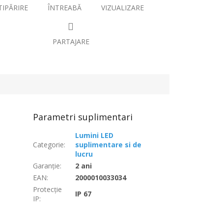
TIPĂRIRE
ÎNTREABĂ
VIZUALIZARE
PARTAJARE
Parametri suplimentari
Lumini LED
Categorie
:
suplimentare si de
lucru
Garanţie
:
2 ani
EAN
:
2000010033034
Protecție
IP 67
IP
: