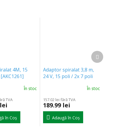
Produsul
următor
iralat 4M, 15
Adaptor spiralat 3,8 m,
V [AKC1261]
24 V, 15 poli / 2x 7 poli
[E1570]
În stoc
În stoc
fără TVA
157.02 lei fără TVA
lei
189.99 lei
ă în Coş
Adaugă în Coş