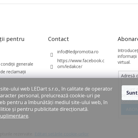
ții pentru
Contact
Abonare
Introduce
info
@
ledpromotia.ro
informaţii
https://www.facebook.c
virtual.
condiții generale
om/ledakce/
de reclamații
Adresă d
ite-ului web LEDart s.r.o., în calitate de operator
Sunt 
Sunt
personal
caracter personal, prelucrează cookie-uri pe
confiden
web pentru a îmbunătăți mediul site-ului web, în
itice și pentru publicitate direcționată.
ABON
suplimentare
.
pturile rezervate.
Editați setările cookie-urilor