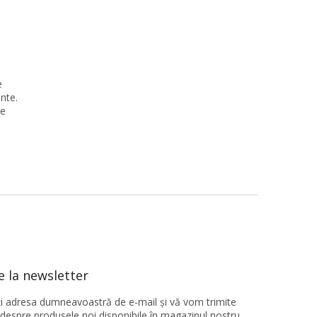
e
nte.
re
 la newsletter
ţi adresa dumneavoastră de e-mail şi vă vom trimite
 despre produsele noi disponibile în magazinul nostru