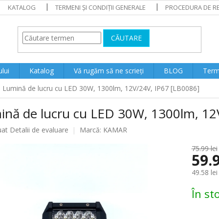
KATALOG
TERMENI ȘI CONDIȚII GENERALE
PROCEDURA DE RE
CĂUTARE
lui
Katalog
Vă rugăm să ne scrieți
BLOG
Terme
Lumină de lucru cu LED 30W, 1300lm, 12V/24V, IP67 [LB0086]
ină de lucru cu LED 30W, 1300lm, 12
ea
uat
Detalii de evaluare
Marcă:
KAMAR
75.99 lei
59.9
lui
49.58 lei
Evaluare
În st
preţ: