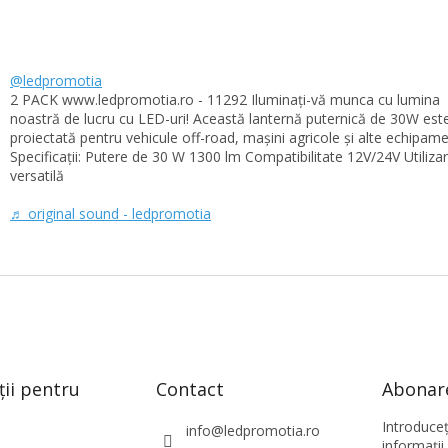
@ledpromotia
2 PACK www.ledpromotia.ro - 11292 Iluminați-vă munca cu lumina
noastră de lucru cu LED-uri! Această lanternă puternică de 30W est
proiectată pentru vehicule off-road, mașini agricole și alte echipame
Specificații: Putere de 30 W 1300 lm Compatibilitate 12V/24V Utiliza
versatilă
♬ original sound - ledpromotia
ții pentru
Contact
Abonare
Introduce
info
@
ledpromotia.ro
informaţii