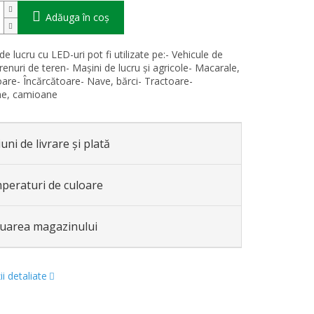
Adăuga în coş
e lucru cu LED-uri pot fi utilizate pe:- Vehicule de
renuri de teren- Mașini de lucru și agricole- Macarale,
are- Încărcătoare- Nave, bărci- Tractoare-
e, camioane
uni de livrare și plată
peraturi de culoare
luarea magazinului
i detaliate