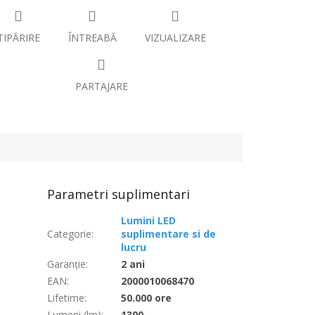
TIPĂRIRE
ÎNTREABĂ
VIZUALIZARE
PARTAJARE
Parametri suplimentari
Lumini LED
Categorie
:
suplimentare si de
lucru
Garanţie
:
2 ani
EAN
:
2000010068470
Lifetime
:
50.000 ore
Lumeni (lm)
:
1300