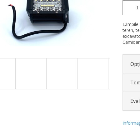
Lămpile d
teren, te
excavato
Camioan
Opți
Tem
Eva
Informaţi