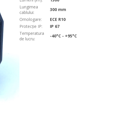
Lungimea
300 mm
cablului
:
Omologare
:
ECE R10
Protecție IP
:
IP 67
Temperatura
-40°C - +95°C
de lucru
: