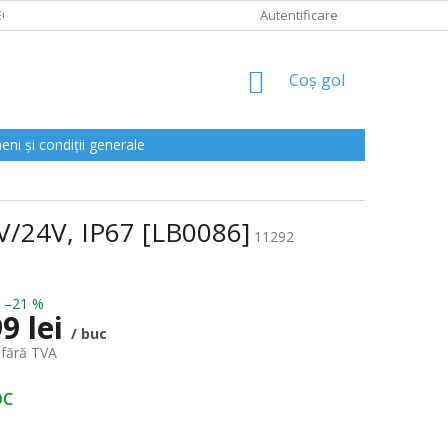
CLAMAȚII
Autentificare
COŞ
Coş gol
DE
CUMPĂRĂTURI
ni și condiții generale
V/24V, IP67 [LB0086]
11292
–21 %
9 lei
/ buc
 fără TVA
oc