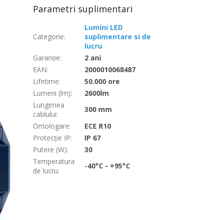
Parametri suplimentari
Lumini LED
Categorie
:
suplimentare si de
lucru
Garanţie
:
2 ani
EAN
:
2000010068487
Lifetime
:
50.000 ore
Lumeni (lm)
:
2600lm
Lungimea
300 mm
cablului
:
Omologare
:
ECE R10
Protecție IP
:
IP 67
Putere (W)
:
30
Temperatura
-40°C - +95°C
de lucru
: