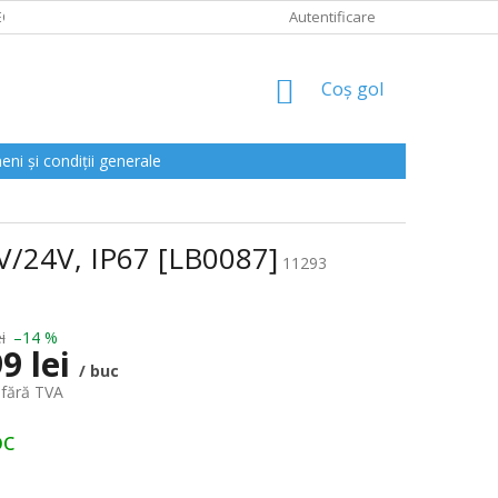
CLAMAȚII
Autentificare
COŞ
Coş gol
DE
CUMPĂRĂTURI
ni și condiții generale
V/24V, IP67 [LB0087]
11293
i
–14 %
9 lei
/ buc
 fără TVA
oc