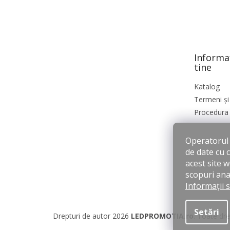
S
u
b
s
o
Informa
l
tine
Katalog
Termeni și 
Procedura 
Operatorul s
de date cu 
acest site 
scopuri anal
Informații 
Setări
Drepturi de autor 2026
LEDPROMOTIA.ro
. Toate dre