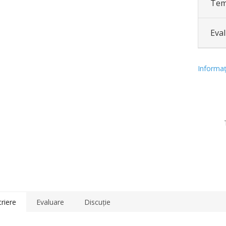
Tem
Eva
Informaţi
riere
Evaluare
Discuţie