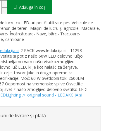
Adăuga în coş
e lucru cu LED-uri pot fi utilizate pe:- Vehicule de
renuri de teren- Mașini de lucru și agricole- Macarale,
are- Încărcătoare- Nave, bărci- Tractoare-
e, camioane
edakcija.si
2 PACK www.ledakcija.si - 11293
vetlite si pot z našo 60W LED delovno lučjo!
edstavljamo vam našo visokozmogljivo
lovno luč LED, ki je kot nalašč za žerjave,
aktorje, tovornjake in drugo opremo ✨.
ecifikacije: Moč: 60 W Svetlobni tok: 2600LM ️
67 Odpornost na vremenske vplive Osvetlite
oj svet z našo zmogljivo delovno svetilko LED!
EDLighting
♬ original sound - LEDAKCIJA.si
uni de livrare și plată