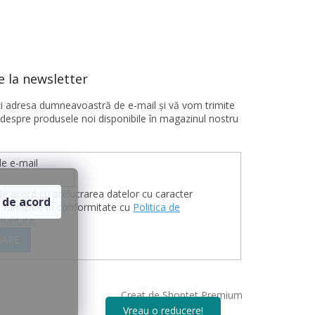
 la newsletter
ţi adresa dumneavoastră de e-mail şi vă vom trimite
 despre produsele noi disponibile în magazinul nostru
e e-mail
de acord cu prelucrarea datelor cu caracter
 de acord
 furnizate în conformitate cu
Politica de
țialitate
.
ARE
Creat de Shoptet Premium
Vreau o reducere!