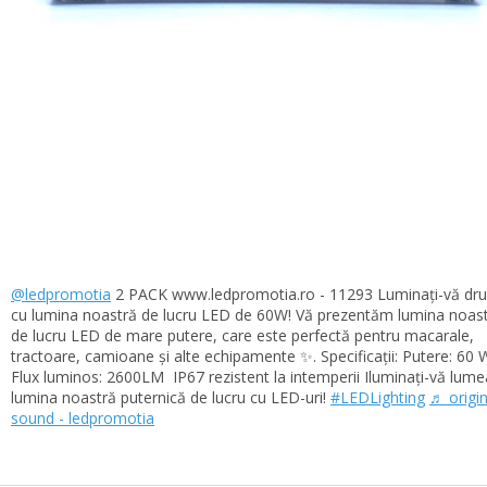
@ledpromotia
2 PACK www.ledpromotia.ro - 11293 Luminați-vă dr
cu lumina noastră de lucru LED de 60W! Vă prezentăm lumina noas
de lucru LED de mare putere, care este perfectă pentru macarale,
tractoare, camioane și alte echipamente ✨. Specificații: Putere: 60 
Flux luminos: 2600LM ️ IP67 rezistent la intemperii Iluminați-vă lume
lumina noastră puternică de lucru cu LED-uri!
#LEDLighting
♬ origin
sound - ledpromotia