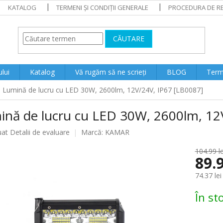
KATALOG
TERMENI ȘI CONDIȚII GENERALE
PROCEDURA DE RE
CĂUTARE
lui
Katalog
Vă rugăm să ne scrieți
BLOG
Terme
Lumină de lucru cu LED 30W, 2600lm, 12V/24V, IP67 [LB0087]
ină de lucru cu LED 30W, 2600lm, 12
ea
uat
Detalii de evaluare
Marcă:
KAMAR
104.99 le
89.9
lui
74.37 lei
Evaluare
În st
preţ: