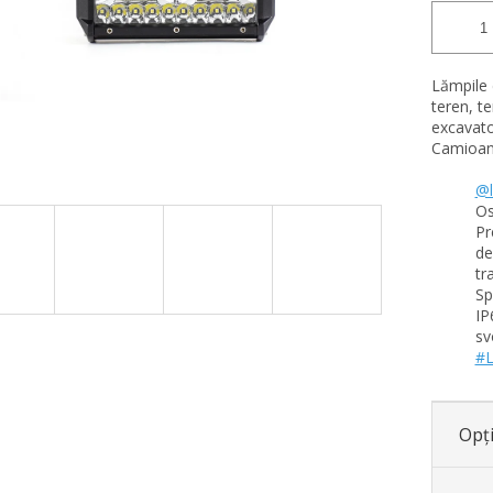
Lămpile d
teren, te
excavato
Camioan
@l
Os
Pr
de
tr
Sp
IP
sv
#L
Opți