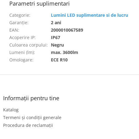
Parametri suplimentari
Categorie
:
Lumini LED suplimentare si de lucru
Garanţie
:
2 ani
EAN
:
2000010067589
Acoperire IP
:
IP67
Culoarea corpului
:
Negru
Lumeni (lm)
:
max. 3600lm
Omologare
:
ECE R10
S
u
b
s
Informații pentru tine
o
Katalog
l
Termeni și condiții generale
Procedura de reclamații