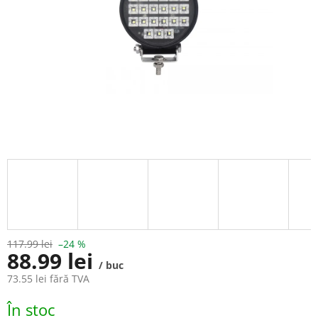
117.99 lei
–24 %
88.99 lei
/ buc
73.55 lei fără TVA
Evaluare
În stoc
preţ: