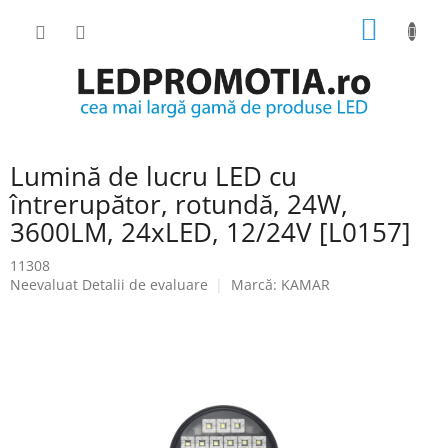
Treci
COŞ
la
conținut
DE
CUMPĂ
Lumină de lucru LED cu
întrerupător, rotundă, 24W,
3600LM, 24xLED, 12/24V [L0157]
11308
Evaluarea
Neevaluat
Detalii de evaluare
Marcă:
KAMAR
medie
a
produsului
este
0.0
din
5
stele.