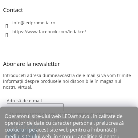
Contact
info
@
ledpromotia.ro
https://www.facebook.com/ledakce/
Abonare la newsletter
Introduceţi adresa dumneavoastră de e-mail şi vă vom trimite
informaţii despre produsele noi disponibile în magazinul
nostru virtual.
Adresă de e-mail
Sunt de acord cu prelucrarea datelor cu caracter
Operatorul site-ului web LEDart s.r.o., în calitate de
personal furnizate în conformitate cu
Politica de
operator de date cu caracter personal, prelucrează
confidențialitate
.
cookie-uri pe acest site web pentru a îmbunătăți
ABONARE
mediul site-ului web, în scopuri analitice și pentru