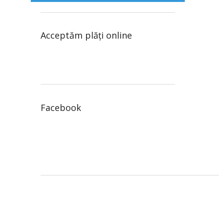
Acceptăm plăţi online
Facebook
S
u
b
s