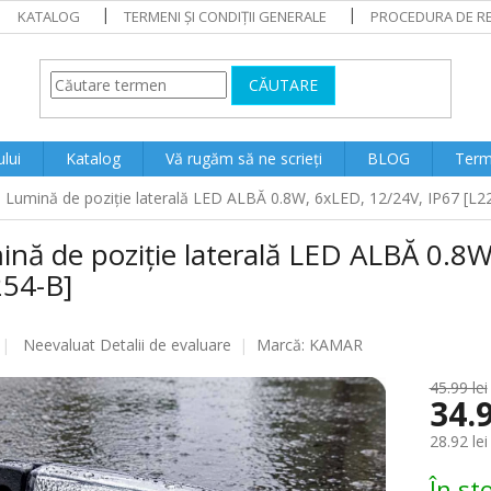
KATALOG
TERMENI ȘI CONDIȚII GENERALE
PROCEDURA DE RE
CĂUTARE
lui
Katalog
Vă rugăm să ne scrieți
BLOG
Terme
Lumină de poziție laterală LED ALBĂ 0.8W, 6xLED, 12/24V, IP67 [L2
nă de poziție laterală LED ALBĂ 0.8
254-B]
Evaluarea
Neevaluat
Detalii de evaluare
Marcă:
KAMAR
medie
a
45.99 lei
34.9
produsului
este
28.92 lei
0.0
din
Evaluare
În st
5