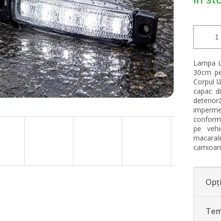
preţ:
stele.
Lampa LE
30cm pe
Corpul lă
capac di
deterior
impermea
conform 
pe vehic
macarale
camioan
Opți
Tem