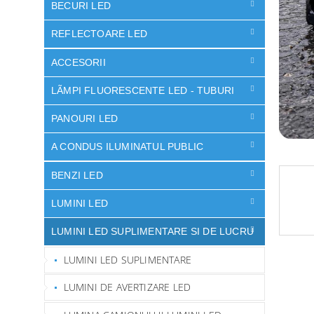
ă
BECURI LED
REFLECTOARE LED
ACCESORII
LÃMPI FLUORESCENTE LED - TUBURI
PANOURI LED
A CONDUS ILUMINATUL PUBLIC
BENZI LED
LUMINI LED
LUMINI LED SUPLIMENTARE SI DE LUCRU
LUMINI LED SUPLIMENTARE
LUMINI DE AVERTIZARE LED