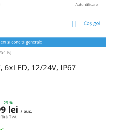
CLAMAȚII
Autentificare
COŞ
Coş gol
DE
CUMPĂRĂTURI
ni și condiții generale
254-B]
W, 6xLED, 12/24V, IP67
–23 %
9 lei
/ buc.
 fără TVA
oc