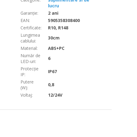
lucru
Garanţie
:
2 ani
EAN
:
5905358308400
Certificate
:
R10, R148
Lungimea
30cm
cablului
:
Material
:
ABS+PC
Număr de
6
LED-uri
:
Protecție
IP67
IP
:
Putere
0,8
(W)
:
Voltaj
:
12/24V