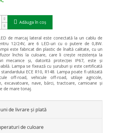
Adăuga în coş
D de marcaj lateral este conectată la un cablu de
ntru 12/24V, are 6 LED-uri cu o putere de 0,8W.
mpii este fabricat din plastic de înaltă calitate, cu un
fuzor închis la culoare, care îi crește rezistența la
ări mecanice și, datorită protecției IP67, este și
bilă. Lampa se fixează cu șuruburi și este certificată
standardului ECE R10, R148. Lampa poate fi utilizată
ule off-road, vehicule off-road, utilaje agricole,
, excavatoare, nave, bărci, tractoare, camioane și
e de mare tonaj.
uni de livrare și plată
peraturi de culoare