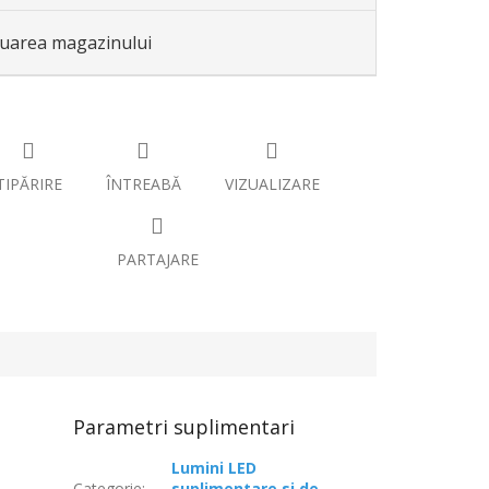
luarea magazinului
TIPĂRIRE
ÎNTREABĂ
VIZUALIZARE
PARTAJARE
Parametri suplimentari
Lumini LED
Categorie
:
suplimentare si de