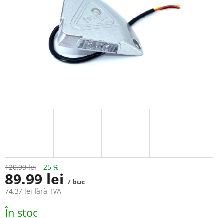
120.99 lei
–25 %
89.99 lei
/ buc
74.37 lei fără TVA
Evaluare
În stoc
preţ: