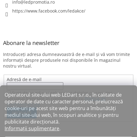
info
@
ledpromotia.ro
https://www.facebook.com/ledakce/
Abonare la newsletter
Introduceţi adresa dumneavoastră de e-mail şi vă vom trimite
informaţii despre produsele noi disponibile în magazinul
nostru virtual.
Adresă de e-mail
Sunt de acord cu prelucrarea datelor cu caracter
Operatorul site-ului web LEDart s.r.o., în calitate de
personal furnizate în conformitate cu
Politica de
operator de date cu caracter personal, prelucrează
confidențialitate
.
cookie-uri pe acest site web pentru a îmbunătăți
ABONARE
mediul site-ului web, în scopuri analitice și pentru
publicitate direcționată.
Informații suplimentare
.