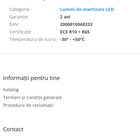
Categorie
:
Lumini de avertizare LED
Garanţie
:
2 ani
EAN
:
2000010068333
Certificate
:
ECE R10 + R65
Temperatura de lucru
:
-30° - +50°C
S
u
b
s
Informații pentru tine
o
Katalog
l
Termeni și condiții generale
Procedura de reclamații
Contact