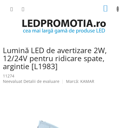
Treci
COŞ
la
conținut
DE
CUMPĂ
Lumină LED de avertizare 2W,
12/24V pentru ridicare spate,
argintie [L1983]
11274
Evaluarea
Neevaluat
Detalii de evaluare
Marcă:
KAMAR
medie
a
produsului
este
0.0
din
5
stele.