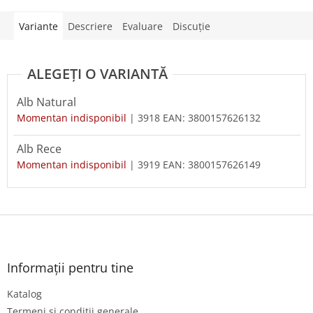
Variante
Descriere
Evaluare
Discuţie
Alb Natural
Momentan indisponibil
| 3918
EAN:
3800157626132
Alb Rece
Momentan indisponibil
| 3919
EAN:
3800157626149
S
u
b
s
Informații pentru tine
o
Katalog
l
Termeni și condiții generale