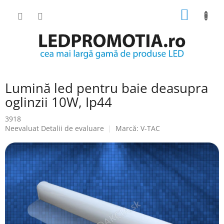
Treci
COŞ
la
conținut
DE
CUMPĂ
Lumină led pentru baie deasupra
oglinzii 10W, Ip44
3918
Evaluarea
Neevaluat
Detalii de evaluare
Marcă:
V-TAC
medie
a
produsului
este
0.0
din
5
stele.