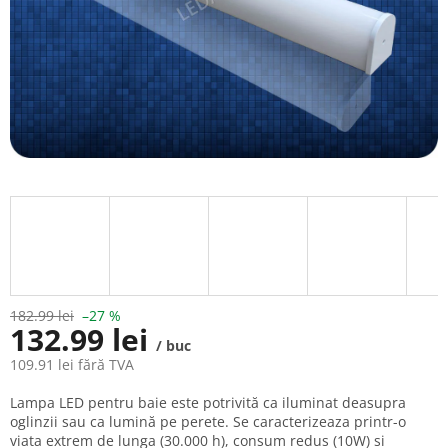
182.99 lei
–27 %
132.99 lei
/ buc
109.91 lei fără TVA
Evaluare
Lampa LED pentru baie este potrivită ca iluminat deasupra
preţ:
oglinzii sau ca lumină pe perete. Se caracterizeaza printr-o
viata extrem de lunga (30.000 h), consum redus (10W) si