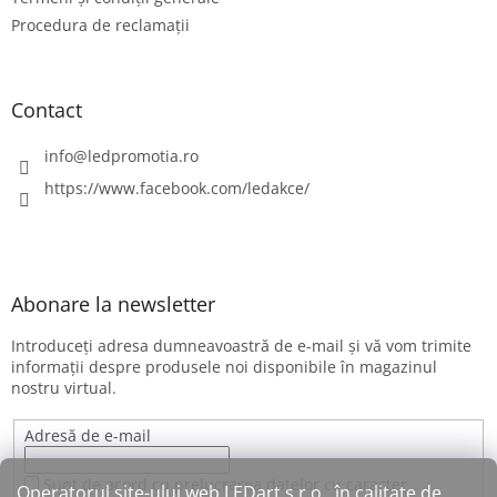
Procedura de reclamații
Contact
info
@
ledpromotia.ro
https://www.facebook.com/ledakce/
Abonare la newsletter
Introduceţi adresa dumneavoastră de e-mail şi vă vom trimite
informaţii despre produsele noi disponibile în magazinul
nostru virtual.
Adresă de e-mail
Sunt de acord cu prelucrarea datelor cu caracter
Operatorul site-ului web LEDart s.r.o., în calitate de