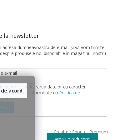
 la newsletter
ţi adresa dumneavoastră de e-mail şi vă vom trimite
 despre produsele noi disponibile în magazinul nostru
e e-mail
de acord cu prelucrarea datelor cu caracter
 de acord
 furnizate în conformitate cu
Politica de
țialitate
.
ARE
Creat de Shoptet Premium
Vreau o reducere!