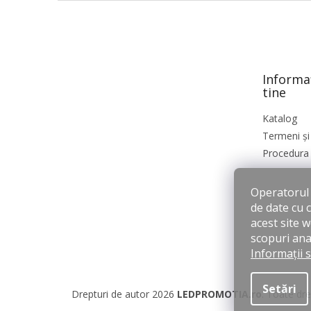
S
u
b
s
o
Informa
l
tine
Katalog
Termeni și 
Procedura 
Operatorul s
de date cu 
acest site 
scopuri anal
Informații 
Setări
Drepturi de autor 2026
LEDPROMOTIA.ro
. Toate dre