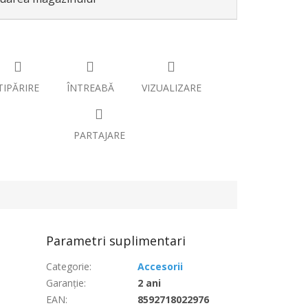
TIPĂRIRE
ÎNTREABĂ
VIZUALIZARE
PARTAJARE
Parametri suplimentari
Categorie
:
Accesorii
Garanţie
:
2 ani
EAN
:
8592718022976