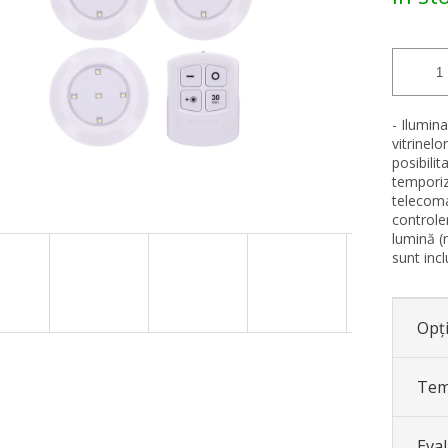
- Ilumin
vitrinelo
posibilit
temporiz
telecom
controle
lumină (
sunt incl
Opți
Tem
Eva