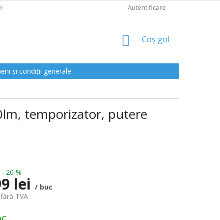
CLAMAȚII
Autentificare
COŞ
Coş gol
DE
CUMPĂRĂTURI
ni și condiții generale
lm, temporizator, putere
–20 %
9 lei
/ buc
 fără TVA
oc