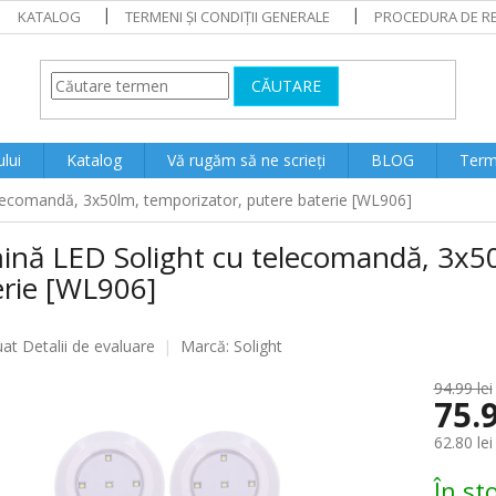
KATALOG
TERMENI ȘI CONDIȚII GENERALE
PROCEDURA DE RE
CĂUTARE
lui
Katalog
Vă rugăm să ne scrieți
BLOG
Terme
lecomandă, 3x50lm, temporizator, putere baterie [WL906]
ină LED Solight cu telecomandă, 3x50
erie [WL906]
ea
uat
Detalii de evaluare
Marcă:
Solight
94.99 lei
75.9
lui
62.80 lei
Evaluare
În st
preţ: