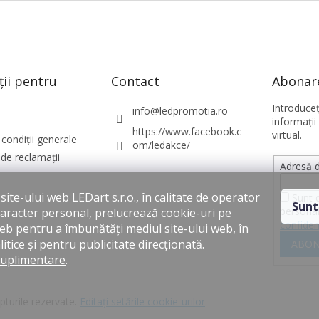
ții pentru
Contact
Abonare
Introduce
info
@
ledpromotia.ro
informaţii
https://www.facebook.c
virtual.
condiții generale
om/ledakce/
de reclamații
Adresă d
ite-ului web LEDart s.r.o., în calitate de operator
Sunt 
Sunt
personal
caracter personal, prelucrează cookie-uri pe
confiden
web pentru a îmbunătăți mediul site-ului web, în
itice și pentru publicitate direcționată.
ABON
suplimentare
.
pturile rezervate.
Editați setările cookie-urilor