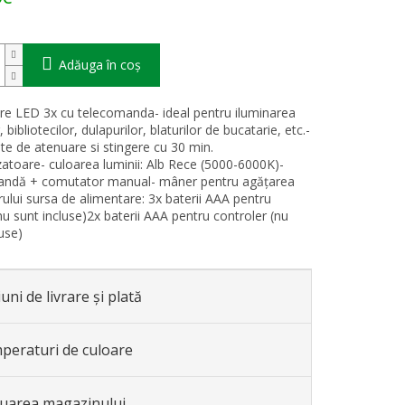
Adăuga în coş
are LED 3x cu telecomanda- ideal pentru iluminarea
r, bibliotecilor, dulapurilor, blaturilor de bucatarie, etc.-
ate de atenuare si stingere cu 30 min.
atoare- culoarea luminii: Alb Rece (5000-6000K)-
andă + comutator manual- mâner pentru agățarea
rului sursa de alimentare: 3x baterii AAA pentru
nu sunt incluse)2x baterii AAA pentru controler (nu
use)
uni de livrare și plată
peraturi de culoare
luarea magazinului