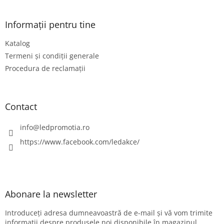
u
b
s
Informații pentru tine
o
Katalog
l
Termeni și condiții generale
Procedura de reclamații
Contact
info
@
ledpromotia.ro
https://www.facebook.com/ledakce/
Abonare la newsletter
Introduceţi adresa dumneavoastră de e-mail şi vă vom trimite
informaţii despre produsele noi disponibile în magazinul