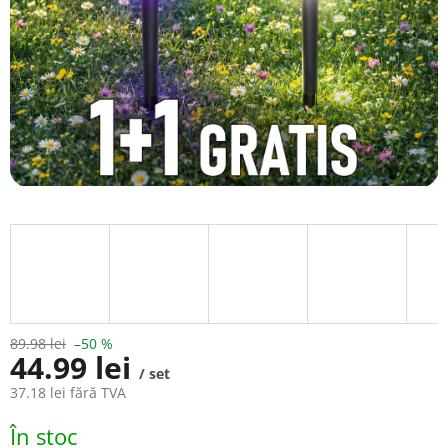
89.98 lei
–50 %
44.99 lei
/ set
37.18 lei fără TVA
Evaluare
În stoc
preţ: