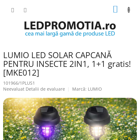
Treci
COŞ
la
conținut
DE
CUMPĂ
LUMIO LED SOLAR CAPCANĂ
PENTRU INSECTE 2IN1, 1+1 gratis!
[MKE012]
101966/1PLUS1
Evaluarea
Neevaluat
Detalii de evaluare
Marcă:
LUMIO
medie
a
produsului
este
0.0
din
5
stele.