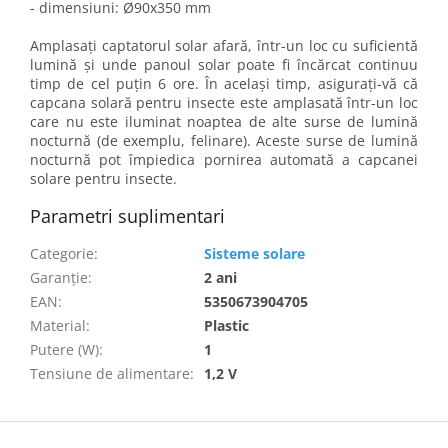
- dimensiuni: Ø90x350 mm
Amplasați captatorul solar afară, într-un loc cu suficientă
lumină și unde panoul solar poate fi încărcat continuu
timp de cel puțin 6 ore. În același timp, asigurați-vă că
capcana solară pentru insecte este amplasată într-un loc
care nu este iluminat noaptea de alte surse de lumină
nocturnă (de exemplu, felinare). Aceste surse de lumină
nocturnă pot împiedica pornirea automată a capcanei
solare pentru insecte.
Parametri suplimentari
Categorie
:
Sisteme solare
Garanţie
:
2 ani
EAN
:
5350673904705
Material
:
Plastic
Putere (W)
:
1
Tensiune de alimentare
:
1,2 V
S