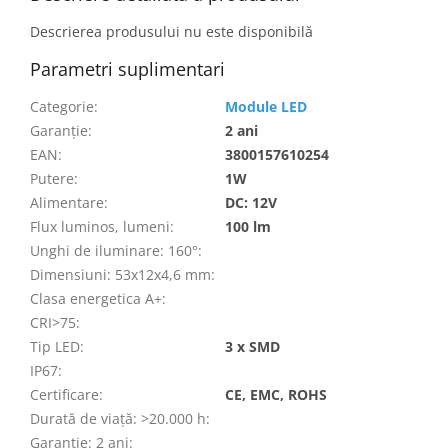
Descrierea produsului nu este disponibilă
Parametri suplimentari
Categorie
:
Module LED
Garanţie
:
2 ani
EAN
:
3800157610254
Putere
:
1W
Alimentare
:
DC: 12V
Flux luminos, lumeni
:
100 lm
Unghi de iluminare: 160°
:
Dimensiuni: 53x12x4,6 mm
:
Clasa energetica A+
:
CRI>75
:
Tip LED
:
3 x SMD
IP67
:
Certificare
:
CE, EMC, ROHS
Durată de viață: >20.000 h
:
Garantie: 2 ani
: