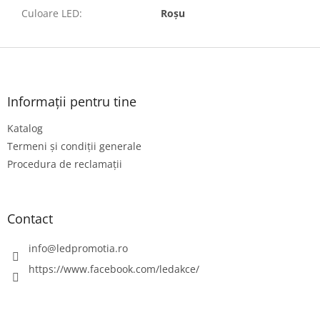
Culoare LED
:
Roșu
S
u
b
s
Informații pentru tine
o
Katalog
l
Termeni și condiții generale
Procedura de reclamații
Contact
info
@
ledpromotia.ro
https://www.facebook.com/ledakce/