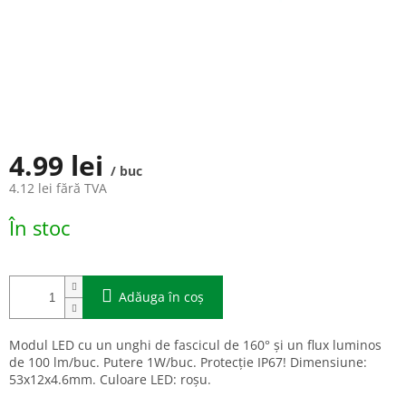
4.99 lei
/ buc
4.12 lei fără TVA
Evaluare
În stoc
preţ:
Adăuga în coş
Modul LED cu un unghi de fascicul de 160° și un flux luminos
de 100 lm/buc. Putere 1W/buc. Protecție IP67! Dimensiune:
53x12x4.6mm. Culoare LED: roșu.