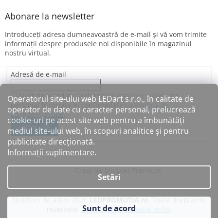
Abonare la newsletter
Introduceţi adresa dumneavoastră de e-mail şi vă vom trimite
informaţii despre produsele noi disponibile în magazinul
nostru virtual.
Adresă de e-mail
Sunt de acord cu prelucrarea datelor cu caracter
Operatorul site-ului web LEDart s.r.o., în calitate de
personal furnizate în conformitate cu
Politica de
operator de date cu caracter personal, prelucrează
confidențialitate
.
cookie-uri pe acest site web pentru a îmbunătăți
ABONARE
mediul site-ului web, în scopuri analitice și pentru
publicitate direcționată.
Informații suplimentare
.
Creat de Shoptet Premium
Setări
Drepturi de autor 2026
LEDPROMOTIA.ro
. Toate drepturile
Sunt de acord
rezervate.
Editați setările cookie-urilor