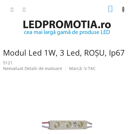
Treci
COŞ
la
conținut
DE
CUMPĂ
Modul Led 1W, 3 Led, ROȘU, Ip67
5121
Evaluarea
Neevaluat
Detalii de evaluare
Marcă:
V-TAC
medie
a
produsului
este
0.0
din
5
stele.